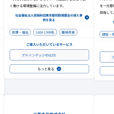
く働ける環境整備に注力しています。
を一元管
目指して
社会福祉法人恩賜財団東京都同胞援護会の
導入事
例を見る
医療・福祉
1000-1999名
職場改善
建設・
ご導入いただいているサービス
アドバンテッジのGLTD
もっと見る