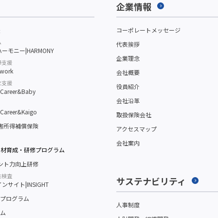
企業情報
援
コーポレートメッセージ
ム
代表挨拶
ーモニー|HARMONY
企業理念
帰支援
work
会社概要
立支援
役員紹介
reer&Baby
会社沿革
reer&Kaigo
取扱保険会社
障害所得補償保険
アクセスマップ
会社案内
人材育成・研修プログラム
メント力向上研修
性検査
サステナビリティ
サイト|INSIGHT
プログラム
人事制度
ム