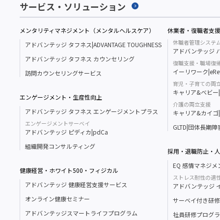
サービス・ソリューション
メンタリティマネジメント（メンタルヘルスケア）
休業者・復職者支
休職者管理システ
アドバンテッジ タフネス|ADVANTAGE TOUGHNESS
アドバンテッジ ハ
アドバンテッジ タフネス カウンセリング
復職支援・職場復
イーリワーク|eRe
訪問カウンセリングサービス
育児・子育ての両
キャリア&ベビー|Ca
エンゲージメント・生産性向上
介護の両立支援
アドバンテッジ タフネス エンゲージメントプラス
キャリア&カイゴ|Ca
エンゲージメントサーベイ
GLTD|団体長期
アドバンテッジ ピディカ|pdCa
組織開発コンサルティング
採用・退職防止・
EQ 感情マネジ
健康経営・ホワイト500・フィジカル
ストレス耐性の適
アドバンテッジ 健康経営支援サービス
アドバンテッジ イン
オンライン健康セミナー
サーベイ付き研修
アドバンテッジスマートライフプログラム
社員研修プログラ