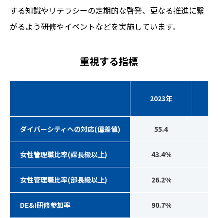
する知識やリテラシーの定期的な啓発、更なる推進に繋
がるよう研修やイベントなどを実施しています。
重視する指標
2023年
2
ダイバーシティへの対応(偏差値)
55.4
女性管理職比率(課長級以上)
43.4%
4
女性管理職比率(部長級以上)
26.2%
2
DE&I研修参加率
90.7%
8