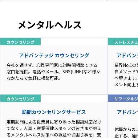
メンタルヘルス
カウンセリング
ストレスチ
アドバンテッジ カウンセリング
アドバンテ
会社を通さず、心理専門家に24時間相談できる
業界No.
窓口を提供。電話やメール、SNS(LINE)など様々
自メソッド
なかたちで気軽に相談可能。
へ導きます
メント向上
カウンセリング
リワーク＆
訪問カウンセリングサービス
アドバン
定期訪問による従業員に寄り添った相談対応だけ
でなく、人事・産業保健スタッフの皆さまが抱え
休職からの
るメンタルヘルス対策への課題やお困り事を、支
止する、通