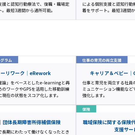
支援と認知行動療法で、復職・職場定
による個別支援と認知行動
ト。最短3週間から通所可能。
着をサポート。最短3週間
ログラム
仕事の育児の両立支援
ーリワーク｜eRework
キャリア＆ベビー｜Car
論」をベースとしたe-learningと再
仕事と育児を両立する社員
めのワークやGPSを活用した移動訓練
ミュニケーション機能など
に現在の状態をスコア化します。
強化します。
保険
D｜団体長期障害所得補償保険
職域保険に関する保険
支援サー
で長期にわたって働けなくなったとき