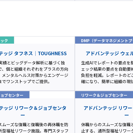
ェック
DMP（データマネジメントプ
ッジ タフネス｜TOUGHNESS
アドバンテッジ ウェル
1の実績とビッグデータ解析に基づく独
生成AIでレポートの要点を
で、個と組織それぞれをプラスの方向
ェック結果の要点を自動要
。メンタルヘルス対策からエンゲージ
負担を軽減。レポートのど
までワンストップでご提供。
確になり、簡単に組織の現
ジョブセンター
リワーク＆ジョブセンター
テッジ リワーク＆ジョブセンタ
アドバンテッジ リワ
ー
ー
スムーズな復職と復職後の再休職を防
休職からのスムーズな復職
所型福祉リワーク施設。専門スタッフ
止する、通所型福祉リワー