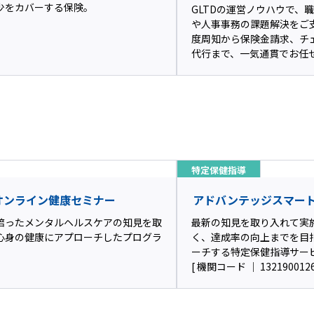
少をカバーする保険。
GLTDの運営ノウハウで、
や人事事務の課題解決をご
度周知から保険金請求、チ
代行まで、一気通貫でお任
特定保健指導
オンライン健康セミナー
アドバンテッジスマー
培ったメンタルヘルスケアの知見を取
最新の知見を取り入れて実
心身の健康にアプローチしたプログラ
く、達成率の向上までを目
ーチする特定保健指導サー
[ 機関コード ｜ 1321900126