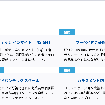
研修
テッジ インサイト｜INSIGHT
サーベイ付き研
性、感情マネジメント力（EQ）を軸
研修と3か月間の伴走支援
適性検査。採用選考から内定者フォロ
ラム。サーベイによる効果
の育成までトータルにサポート。
の見える化」につながりま
研修
アドバンテッジ スクール
ハラスメント防
ェックで可視化された従業員の個別課
コミュニケーション改善や
て最適な学習コンテンツが自動レコメ
ベイによる実態把握など、
員のセルフケアがスムーズに！
な方向からアプローチ。