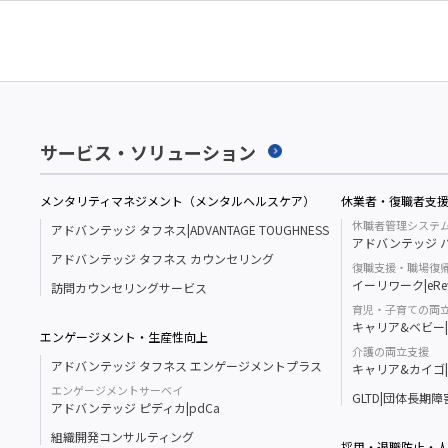
サービス・ソリューション
メンタリティマネジメント（メンタルヘルスケア）
休業者・復職者支
休職者管理システ
アドバンテッジ タフネス|ADVANTAGE TOUGHNESS
アドバンテッジ ハ
アドバンテッジ タフネス カウンセリング
復職支援・職場復
イーリワーク|eRe
訪問カウンセリングサービス
育児・子育ての両
キャリア&ベビー|Ca
エンゲージメント・生産性向上
介護の両立支援
アドバンテッジ タフネス エンゲージメントプラス
キャリア&カイゴ|Ca
エンゲージメントサーベイ
GLTD|団体長期
アドバンテッジ ピディカ|pdCa
組織開発コンサルティング
採用・退職防止・