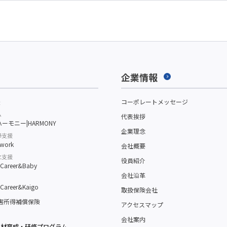
企業情報
援
コーポレートメッセージ
ム
代表挨拶
ーモニー|HARMONY
企業理念
帰支援
work
会社概要
立支援
役員紹介
reer&Baby
会社沿革
reer&Kaigo
取扱保険会社
障害所得補償保険
アクセスマップ
会社案内
人材育成・研修プログラム