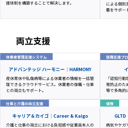
援体制を構築することで解決します。
による個別
着をサポー
両立支援
休業者管理支援システム
復職支援プ
アドバンテッジ ハーモニー｜HARMONY
イ
産休育休や私傷病等による休業者の情報を一括管
「認知行動理
理できるクラウドサービス。休業者の復職・仕事
発防止のた
との両立もサポート。
等で多角的
仕事と介護の両立支援
保険
キャリア＆カイゴ｜Career & Kaigo
GLT
介護と仕事の両立における負担感や従業員本人の
病気やケガ