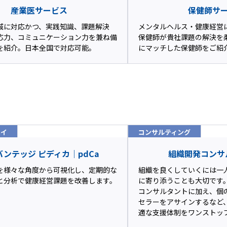
産業医サービス
保健師サ
域に対応かつ、実践知識、課題解決
メンタルヘルス・健康経営
応力、コミュニケーション力を兼ね備
保健師が貴社課題の解決を
を紹介。日本全国で対応可能。
にマッチした保健師をご紹
ベイ
コンサルティング
ンテッジ ピディカ｜pdCa
組織開発コンサ
を様々な角度から可視化し、定期的な
組織を良くしていくには一
と分析で健康経営課題を改善します。
に寄り添うことも大切です
コンサルタントに加え、個
セラーをアサインするなど
適な支援体制をワンストッ