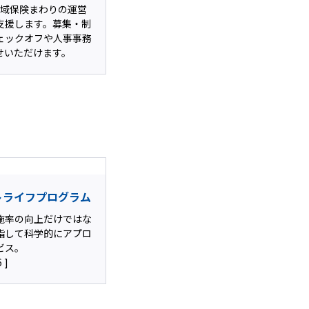
職域保険まわりの運営
支援します。募集・制
ェックオフや人事事務
せいただけます。
トライフプログラム
施率の向上だけではな
指して科学的にアプロ
ビス。
 ]