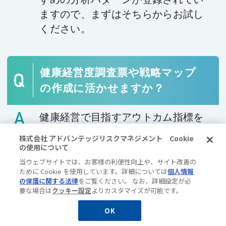
ますので、まずはそちらからお試し
ください。
健康経営度調査票や戦略マップ
の作成に活かせますか？
健康経営で目指すアウトカム指標を
改善するために、各種データを掛け
株式会社 アドバンテッジリスクマネジメント Cookie
合わせて分析することができるの
の使用について
で、より効率的に効果の高い課題を
当ウェブサイトでは、お客様の利便性向上や、サイト改善の
ために Cookie を使用しています。詳細については
個人情報
捉えることにつながります。自社の
の保護に関する法律
をご覧ください。 なお、詳細設定が必
戦略マップを描く上で根拠になる情
要な場合は
クッキー設定
よりカスタマイズが可能です。
報を得られることがDXPの強みで
OK
す。