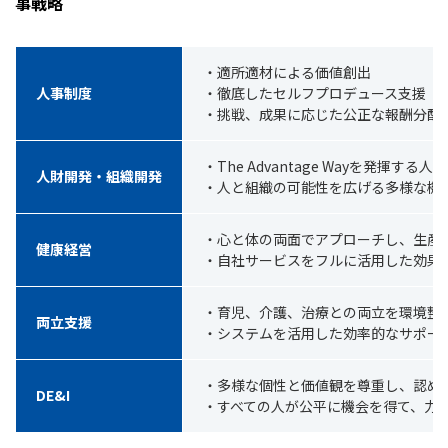
事戦略
・適所適材による価値創出
人事制度
・徹底したセルフプロデュース支援
・挑戦、成果に応じた公正な報酬分配
・The Advantage Wayを発揮する
人財開発・組織開発
・人と組織の可能性を広げる多様な機
・心と体の両面でアプローチし、生産
健康経営
・自社サービスをフルに活用した効果
・育児、介護、治療との両立を環境整
両立支援
・システムを活用した効率的なサポー
・多様な個性と価値観を尊重し、認め
DE&I
・すべての人が公平に機会を得て、力