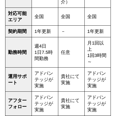
介）
対応可能
全国
全国
全国
エリア
契約期間
1年更新
－
1年更新
月1回以
週4日
上
勤務時間
1日7.5時
任意
1回3時間
間勤務
～
アドバン
アドバン
運用サポ
貴社にて
テッジが
テッジが
ート
実施
実施
実施
アドバン
アドバン
アフター
貴社にて
テッジが
テッジが
フォロー
実施
実施
実施