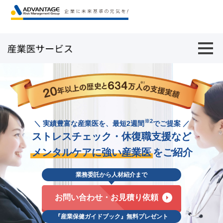
※2
＼ 実績豊富な産業医を、最短2週間
でご提案 ／
ストレスチェック・休復職支援など
メンタルケアに強い産業医
をご紹介
業務委託から人材紹介まで
お問い合わせ・お見積り依頼
『産業保健ガイドブック』無料プレゼント