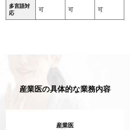
多言語対
可
可
可
応
産業医の具体的な業務内容
産業医