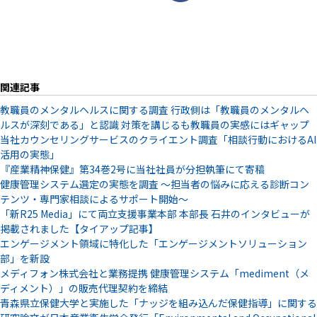
関連記事
教職員のメンタルヘルスに関する調査 行政側は「教職員のメンタルヘ
ルスが深刻である」と認識 対策を講じるも教職員の実感にはギャップ
当社カウンセリングサービスのクライエント調査「相談行動におけるAI
活用の実態」
『産業精神保健』第34巻2号に当社社員が分担執筆にて寄稿
健康管理システム選定の実態を調査 ～担当者の悩みに応える診断コン
テンツ・専門家相談によるサポート開始～
「新R25 Media」にて両立支援事業本部 本部長 石井のインタビューが
掲載されました【タイアップ記事】
エンゲージメント領域に特化した「エンゲージメントソリューション
部」を新設
メディフォン株式会社と業務提携 健康管理システム「mediment（メ
ディメント）」の販売代理契約を締結
青森県立保健大学と実施した「ナッジを組み込んだ保健指導」に関する