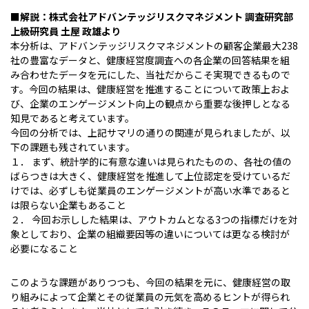
■解説：株式会社アドバンテッジリスクマネジメント 調査研究部
上級研究員 土屋 政雄より
本分析は、アドバンテッジリスクマネジメントの顧客企業最大238
社の豊富なデータと、健康経営度調査への各企業の回答結果を組
み合わせたデータを元にした、当社だからこそ実現できるもので
す。今回の結果は、健康経営を推進することについて政策上およ
び、企業のエンゲージメント向上の観点から重要な後押しとなる
知見であると考えています。
今回の分析では、上記サマリの通りの関連が見られましたが、以
下の課題も残されています。
１． まず、統計学的に有意な違いは見られたものの、各社の値の
ばらつきは大きく、健康経営を推進して上位認定を受けているだ
けでは、必ずしも従業員のエンゲージメントが高い水準であると
は限らない企業もあること
２． 今回お示しした結果は、アウトカムとなる3つの指標だけを対
象としており、企業の組織要因等の違いについては更なる検討が
必要になること
このような課題がありつつも、今回の結果を元に、健康経営の取
り組みによって企業とその従業員の元気を高めるヒントが得られ