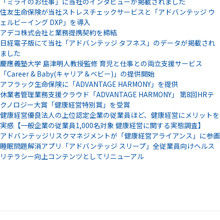
「ミライのお仕事」に当社のインタビューが掲載されました
住友生命保険が当社ストレスチェックサービスと「アドバンテッジ ウ
ェルビーイング DXP」を導入
アデコ株式会社と業務提携契約を締結
日経電子版にて当社「アドバンテッジ タフネス」のデータが掲載され
ました
慶應義塾大学 島津明人教授監修 育児と仕事との両立支援サービス
「Career & Baby(キャリア＆ベビー)」の提供開始
アフラック生命保険に「ADVANTAGE HARMONY」を提供
休業者管理業務支援クラウド「ADVANTAGE HARMONY」 第8回HRテ
クノロジー大賞「健康経営特別賞」を受賞
健康経営優良法人の上位認定企業の従業員ほど、健康経営にメリットを
実感【一般企業の従業員1,000名対象 健康経営に関する実態調査】
アドバンテッジリスクマネジメントが「健康経営アライアンス」に参画
睡眠問題解消アプリ「アドバンテッジ スリープ」全従業員向けヘルス
リテラシー向上コンテンツとしてリニューアル