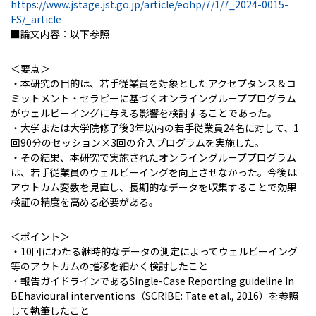
https://www.jstage.jst.go.jp/article/eohp/7/1/7_2024-0015-
FS/_article
■論文内容：以下参照
＜要点＞
・本研究の目的は、若手従業員を対象としたアクセプタンス＆コ
ミットメント・セラピーに基づくオンライングループプログラム
がウェルビーイングに与える影響を検討することであった。
・大学または大学院修了後3年以内の若手従業員24名に対して、1
回90分のセッション×3回の介入プログラムを実施した。
・その結果、本研究で実施されたオンライングループプログラム
は、若手従業員のウェルビーイングを向上させなかった。今後は
アウトカム変数を見直し、長期的なデータを収集することで効果
検証の精度を高める必要がある。
＜ポイント＞
・10回にわたる継時的なデータの測定によってウェルビーイング
等のアウトカムの推移を細かく検討したこと
・報告ガイドラインであるSingle-Case Reporting guideline In
BEhavioural interventions（SCRIBE: Tate et al., 2016）を参照
して執筆したこと