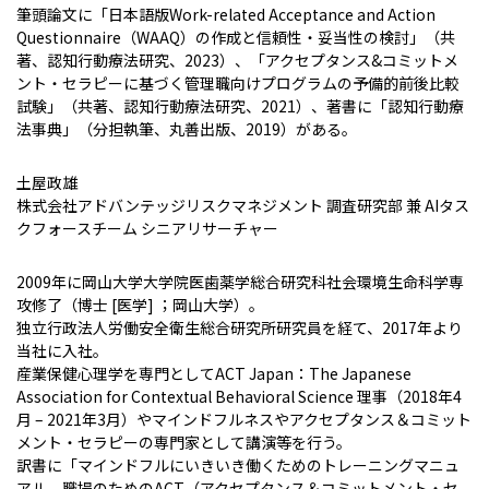
筆頭論文に「日本語版Work-related Acceptance and Action
Questionnaire（WAAQ）の作成と信頼性・妥当性の検討」（共
著、認知行動療法研究、2023）、「アクセプタンス&コミットメ
ント・セラピーに基づく管理職向けプログラムの予備的前後比較
試験」（共著、認知行動療法研究、2021）、著書に「認知行動療
法事典」（分担執筆、丸善出版、2019）がある。
土屋政雄
株式会社アドバンテッジリスクマネジメント 調査研究部 兼 AIタス
クフォースチーム シニアリサーチャー
2009年に岡山大学大学院医歯薬学総合研究科社会環境生命科学専
攻修了（博士 [医学] ；岡山大学）。
独立行政法人労働安全衛生総合研究所研究員を経て、2017年より
当社に入社。
産業保健心理学を専門としてACT Japan：The Japanese
Association for Contextual Behavioral Science 理事（2018年4
月 – 2021年3月）やマインドフルネスやアクセプタンス＆コミット
メント・セラピーの専門家として講演等を行う。
訳書に「マインドフルにいきいき働くためのトレーニングマニュ
アル 職場のためのACT（アクセプタンス＆コミットメント・セ