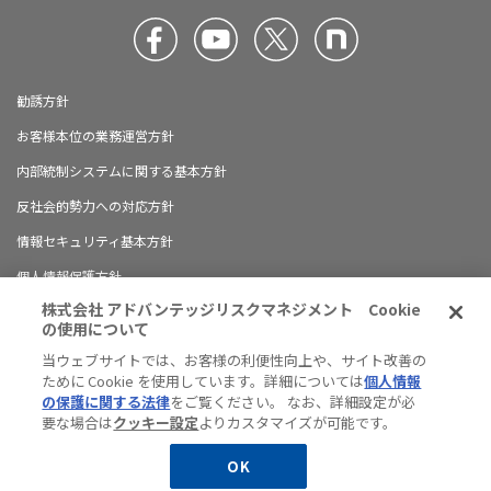
勧誘方針
お客様本位の業務運営方針
内部統制システムに関する基本方針
反社会的勢力への対応方針
情報セキュリティ基本方針
個人情報保護方針
株式会社 アドバンテッジリスクマネジメント Cookie
ブランドガイドライン
の使用について
有料職業紹介に関する情報開示について
当ウェブサイトでは、お客様の利便性向上や、サイト改善の
ために Cookie を使用しています。詳細については
個人情報
ハラスメント防止の対応方針
の保護に関する法律
をご覧ください。 なお、詳細設定が必
サイトマップ
要な場合は
クッキー設定
よりカスタマイズが可能です。
JP
EN
OK
© Advantage Risk Management Co., Ltd.