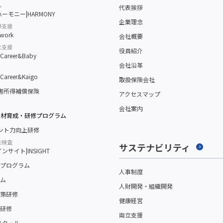
ム
代表挨拶
ーモニー|HARMONY
企業理念
帰支援
work
会社概要
立支援
役員紹介
reer&Baby
会社沿革
reer&Kaigo
取扱保険会社
障害所得補償保険
アクセスマップ
会社案内
人材育成・研修プログラム
メント力向上研修
性検査
サステナビリティ
サイト|INSIGHT
プログラム
人事制度
ム
人財開発・組織開発
策研修
健康経営
研修
両立支援
スクール