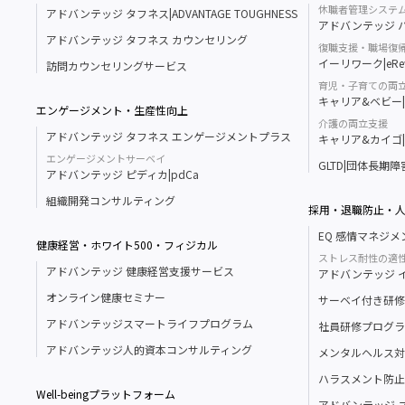
休職者管理システ
アドバンテッジ タフネス|ADVANTAGE TOUGHNESS
アドバンテッジ ハ
アドバンテッジ タフネス カウンセリング
復職支援・職場復
イーリワーク|eRe
訪問カウンセリングサービス
育児・子育ての両
キャリア&ベビー|Ca
エンゲージメント・生産性向上
介護の両立支援
アドバンテッジ タフネス エンゲージメントプラス
キャリア&カイゴ|Ca
エンゲージメントサーベイ
GLTD|団体長期
アドバンテッジ ピディカ|pdCa
組織開発コンサルティング
採用・退職防止・
EQ 感情マネジ
健康経営・ホワイト500・フィジカル
ストレス耐性の適
アドバンテッジ 健康経営支援サービス
アドバンテッジ イン
オンライン健康セミナー
サーベイ付き研修
アドバンテッジスマートライフプログラム
社員研修プログラ
アドバンテッジ人的資本コンサルティング
メンタルヘルス対
ハラスメント防止
Well-beingプラットフォーム
アドバンテッジ 