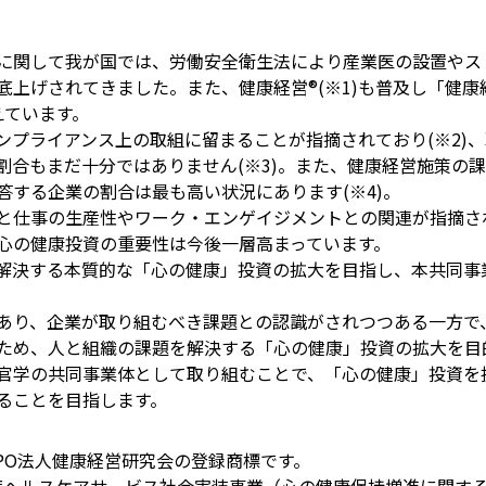
に関して我が国では、労働安全衛生法により産業医の設置やス
上げされてきました。また、健康経営®(※1)も普及し「健康経
えています。
ンプライアンス上の取組に留まることが指摘されており(※2)
割合もまだ十分ではありません(※3)。また、健康経営施策の
答する企業の割合は最も高い状況にあります(※4)。
と仕事の生産性やワーク・エンゲイジメントとの関連が指摘さ
心の健康投資の重要性は今後一層高まっています。
解決する本質的な「心の健康」投資の拡大を目指し、本共同事
あり、企業が取り組むべき課題との認識がされつつある一方で
ため、人と組織の課題を解決する「心の健康」投資の拡大を目
官学の共同事業体として取り組むことで、「心の健康」投資を
ることを目指します。
PO法人健康経営研究会の登録商標です。