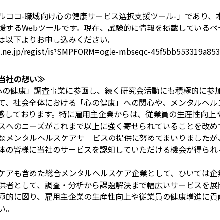
ルココ-職域向け心の健康サービス選択支援ツール-」であり、
援するWebツールです。現在、試験的に情報を掲載しているベ
は以下よりお申し込みください。
.ne.jp/regist/is?SMPFORM=ogle-mbseqc-45f5bb553319a853
当社の想い≫
心の健康」調査事業に参画し、続く研究会活動にも積極的に参
て、社会全体における「心の健康」への関心や、メンタルヘル
感しております。特に雇用主企業からは、従業員の生産性向上
スへのニーズがこれまで以上に強く寄せられていることを改め
なメンタルヘルスケアサービスの提供に努めてまいりましたが
体の皆様に当社のサービスを認知していただける機会が得られ
ケアも含めた総合メンタルヘルスケア企業として、ひいては企
供者として、調査・分析から課題解決まで幅広いサービスを展
極的に図り、雇用主企業の生産性向上や従業員の健康増進に貢
い。