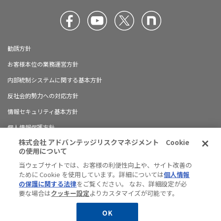
勧誘方針
お客様本位の業務運営方針
内部統制システムに関する基本方針
反社会的勢力への対応方針
情報セキュリティ基本方針
個人情報保護方針
株式会社 アドバンテッジリスクマネジメント Cookie
ブランドガイドライン
の使用について
有料職業紹介に関する情報開示について
当ウェブサイトでは、お客様の利便性向上や、サイト改善の
ために Cookie を使用しています。詳細については
個人情報
ハラスメント防止の対応方針
の保護に関する法律
をご覧ください。 なお、詳細設定が必
サイトマップ
要な場合は
クッキー設定
よりカスタマイズが可能です。
JP
EN
OK
© Advantage Risk Management Co., Ltd.