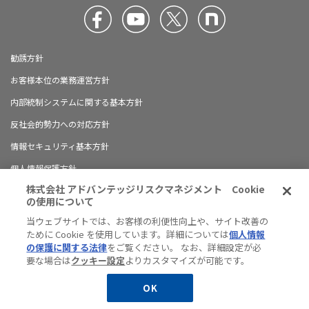
勧誘方針
お客様本位の業務運営方針
内部統制システムに関する基本方針
反社会的勢力への対応方針
情報セキュリティ基本方針
個人情報保護方針
株式会社 アドバンテッジリスクマネジメント Cookie
ブランドガイドライン
の使用について
有料職業紹介に関する情報開示について
当ウェブサイトでは、お客様の利便性向上や、サイト改善の
ために Cookie を使用しています。詳細については
個人情報
ハラスメント防止の対応方針
の保護に関する法律
をご覧ください。 なお、詳細設定が必
サイトマップ
要な場合は
クッキー設定
よりカスタマイズが可能です。
JP
EN
OK
© Advantage Risk Management Co., Ltd.