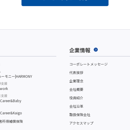
企業情報
援
コーポレートメッセージ
ム
代表挨拶
ーモニー|HARMONY
企業理念
帰支援
work
会社概要
立支援
役員紹介
reer&Baby
会社沿革
reer&Kaigo
取扱保険会社
障害所得補償保険
アクセスマップ