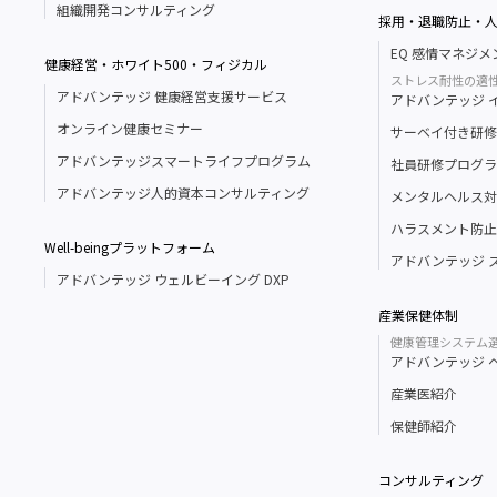
組織開発コンサルティング
採用・退職防止・
EQ 感情マネジ
健康経営・ホワイト500・フィジカル
ストレス耐性の適
アドバンテッジ 健康経営支援サービス
アドバンテッジ イン
オンライン健康セミナー
サーベイ付き研修
アドバンテッジスマートライフプログラム
社員研修プログラ
アドバンテッジ人的資本コンサルティング
メンタルヘルス対
ハラスメント防止
Well-beingプラットフォーム
アドバンテッジ 
アドバンテッジ ウェルビーイング DXP
産業保健体制
健康管理システム
アドバンテッジ 
産業医紹介
保健師紹介
コンサルティング