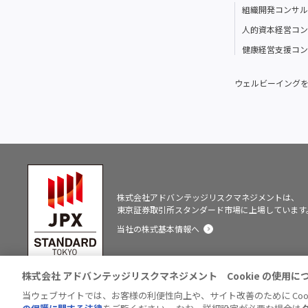
組織開発コンサル
人的資本経営コン
健康経営支援コン
ウェルビーイング
株式会社アドバンテッジリスクマネジメントは、
東京証券取引所スタンダード市場に上場しています
当社の株式基本情報へ
株式会社 アドバンテッジリスクマネジメント Cookie の使用に
勧誘
お客様本位の業
内部統制システムに関
反社会的勢
方針
務運営方針
する基本方針
の対応方針
当ウェブサイトでは、お客様の利便性向上や、サイト改善のために Coo