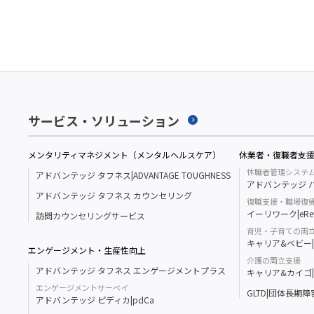
サービス・ソリューション
メンタリティマネジメント（メンタルヘルスケア）
休業者・復職者支
休職者管理システ
アドバンテッジ タフネス|ADVANTAGE TOUGHNESS
アドバンテッジ ハ
アドバンテッジ タフネス カウンセリング
復職支援・職場復
イーリワーク|eRe
訪問カウンセリングサービス
育児・子育ての両
キャリア&ベビー|Ca
エンゲージメント・生産性向上
介護の両立支援
アドバンテッジ タフネス エンゲージメントプラス
キャリア&カイゴ|Ca
エンゲージメントサーベイ
GLTD|団体長期
アドバンテッジ ピディカ|pdCa