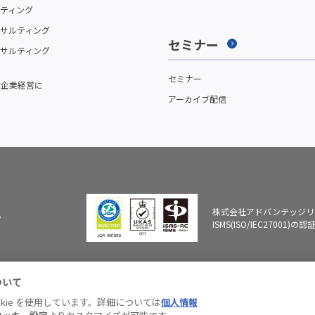
ティング
サルティング
セミナー
サルティング
セミナー
を企業経営に
アーカイブ配信
株式会社アドバンテッジリ
。
ISMS(ISO/IEC27001
ついて
力へ
情報セキュリテ
個人情報保
ブランドガイ
有料職業紹
ィ基本方針
護方針
ドライン
開示につい
kie を使用しています。詳細については
個人情報
© Advantage Risk Management Co., Ltd.