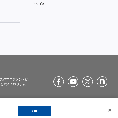
さんぽJOB
スクマネジメントは、
)の認証を受けております。
介に関する情報
ハラスメント防止
サイト
JP
EN
て
の対応方針
マップ
OK