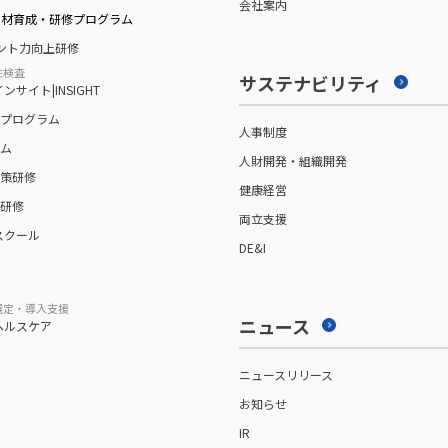
会社案内
人材育成・研修プログラム
メント力向上研修
性検査
サステナビリティ
サイト|INSIGHT
プログラム
人事制度
ム
人財開発・組織開発
策研修
健康経営
研修
両立支援
スクール
DE&I
選定・導入支援
ニュース
ヘルスケア
ニュースリリース
お知らせ
IR