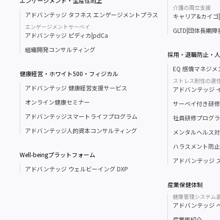
エンゲージメント・生産性向上
介護の両立支援
アドバンテッジ タフネス エンゲージメントプラス
キャリア&カイゴ|Ca
エンゲージメントサーベイ
GLTD|団体長期
アドバンテッジ ピディカ|pdCa
組織開発コンサルティング
採用・退職防止・
EQ 感情マネジ
健康経営・ホワイト500・フィジカル
ストレス耐性の適
アドバンテッジ 健康経営支援サービス
アドバンテッジ イン
オンライン健康セミナー
サーベイ付き研修
アドバンテッジスマートライフプログラム
社員研修プログラ
アドバンテッジ人的資本コンサルティング
メンタルヘルス対
ハラスメント防止
Well-beingプラットフォーム
アドバンテッジ 
アドバンテッジ ウェルビーイング DXP
産業保健体制
健康管理システム
アドバンテッジ 
産業医紹介