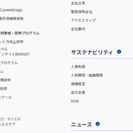
会社沿革
reer&Kaigo
取扱保険会社
障害所得補償保険
アクセスマップ
会社案内
人材育成・研修プログラム
メント力向上研修
性検査
サステナビリティ
サイト|INSIGHT
プログラム
人事制度
ム
人財開発・組織開発
策研修
健康経営
研修
両立支援
スクール
DE&I
選定・導入支援
ニュース
ヘルスケア