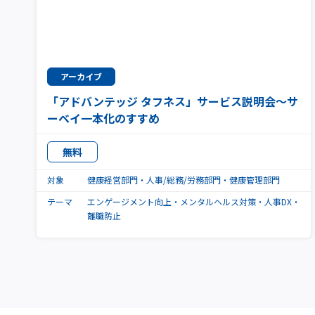
アーカイブ
「アドバンテッジ タフネス」サービス説明会～サ
ーベイ一本化のすすめ
無料
対象
健康経営部門
人事/総務/労務部門
健康管理部門
テーマ
エンゲージメント向上
メンタルヘルス対策
人事DX
離職防止