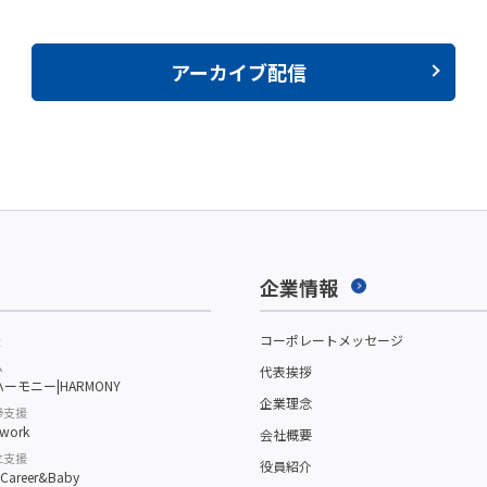
アーカイブ配信
企業情報
援
コーポレートメッセージ
ム
代表挨拶
ーモニー|HARMONY
企業理念
帰支援
work
会社概要
立支援
役員紹介
reer&Baby