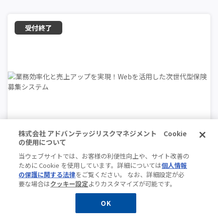
株式会社 アドバンテッジリスクマネジメント Cookie
の使用について
当ウェブサイトでは、お客様の利便性向上や、サイト改善の
オンライン
ために Cookie を使用しています。詳細については
個人情報
の保護に関する法律
をご覧ください。 なお、詳細設定が必
業務効率化と売上アップを実現！Webを活用した次世
要な場合は
クッキー設定
よりカスタマイズが可能です。
代型保険募集システム
OK
無料