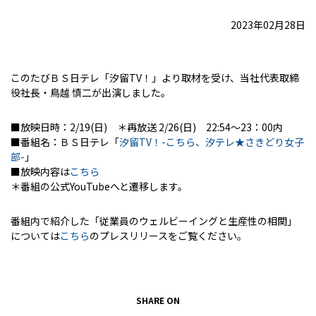
2023年02月28日
このたびＢＳ日テレ「汐留TV！」より取材を受け、当社代表取締
役社長・鳥越 慎二が出演しました。
■放映日時：2/19(日) ＊再放送 2/26(日) 22:54～23：00内
■番組名：ＢＳ日テレ「
汐留TV！-こちら、汐テレ★さきどり女子
部-
」
■放映内容は
こちら
＊番組の公式YouTubeへと遷移します。
番組内で紹介した「従業員のウェルビーイングと生産性の相関」
については
こちら
のプレスリリースをご覧ください。
SHARE ON