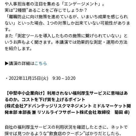
や人事担当者の注目を集める「エンゲージメント」。
実は“2種類”あることをご存じでしょうか？
「離職防止に向け施策を進めているが、いまいち成果を感じられ
ない」といった場合、1つの対策しか出来ていない可能性がありま
す。
また「測定ツールを導入したものの施策に繋げられていない」と
いうお声もよく聞きます。本講演では効果的な測定・運用の方法
を紹介します。
▶講演の詳細は
こちら
・2022年11月15日(火) 9:30 – 10:20
【中堅中小企業向け】利用されない福利厚生サービスに意味はあ
るのか。コストを下げ質を上げるポイント
(株式会社アドバンテッジリスクマネジメント ミドルマーケット開
発本部 本部長 兼 リソルライフサポート株式会社 取締役 菊田 卓)
自社の福利厚生サービスの利用状況を確認したときに、ネットで
探せば見つかるような“飲食店のクーポン”ばかりだとしたら、