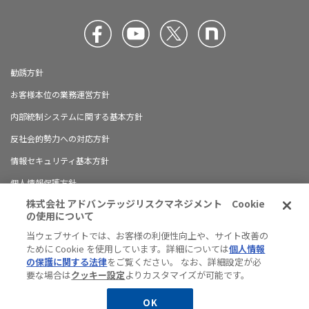
勧誘方針
お客様本位の業務運営方針
内部統制システムに関する基本方針
反社会的勢力への対応方針
情報セキュリティ基本方針
個人情報保護方針
株式会社 アドバンテッジリスクマネジメント Cookie
ブランドガイドライン
の使用について
有料職業紹介に関する情報開示について
当ウェブサイトでは、お客様の利便性向上や、サイト改善の
ために Cookie を使用しています。詳細については
個人情報
ハラスメント防止の対応方針
の保護に関する法律
をご覧ください。 なお、詳細設定が必
サイトマップ
要な場合は
クッキー設定
よりカスタマイズが可能です。
JP
EN
OK