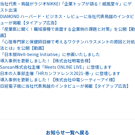
当社代表・鳥越がラジオNIKKEI「企業トップが語る！威風堂々」にゲ
スト出演
DIAMOND ハーバード・ビジネス・レビューに当社代表鳥越のインタビ
ューが掲載【タイアップ広告】
「産業医に聞く！職域接種で直面する企業側の課題と対策」を公開【動
画】
「心理専門家と保健師目線で考えるワクチンハラスメントの原因と対処
法とは」を公開【動画】
「日本版Well-being Initiative」に参画いたしました
導入事例を更新しました！【株式会社明電舎様】
Sansan株式会社主催「Meets ONLINE LIVE」に登壇します
日本の人事部主催「HRカンファレンス2021-春-」に登壇します
導入事例を更新しました！【株式会社中電シーティーアイ様】
日経電子版に当社代表鳥越のインタビューが掲載【タイアップ広告】
お知らせ一覧へ戻る