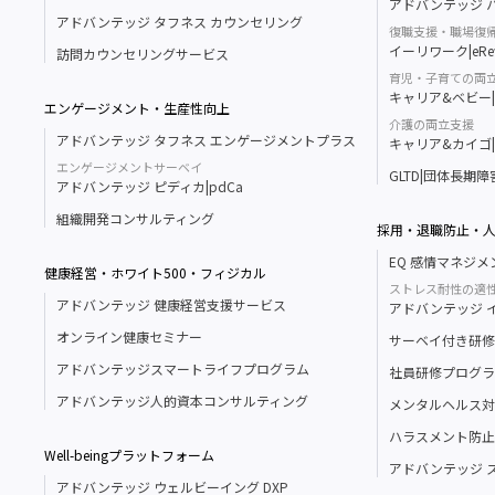
アドバンテッジ ハ
アドバンテッジ タフネス カウンセリング
復職支援・職場復
イーリワーク|eRe
訪問カウンセリングサービス
育児・子育ての両
キャリア&ベビー|Ca
エンゲージメント・生産性向上
介護の両立支援
アドバンテッジ タフネス エンゲージメントプラス
キャリア&カイゴ|Ca
エンゲージメントサーベイ
GLTD|団体長期
アドバンテッジ ピディカ|pdCa
組織開発コンサルティング
採用・退職防止・
EQ 感情マネジ
健康経営・ホワイト500・フィジカル
ストレス耐性の適
アドバンテッジ 健康経営支援サービス
アドバンテッジ イン
オンライン健康セミナー
サーベイ付き研修
アドバンテッジスマートライフプログラム
社員研修プログラ
アドバンテッジ人的資本コンサルティング
メンタルヘルス対
ハラスメント防止
Well-beingプラットフォーム
アドバンテッジ 
アドバンテッジ ウェルビーイング DXP