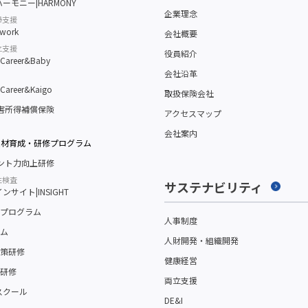
ーモニー|HARMONY
企業理念
帰支援
work
会社概要
立支援
役員紹介
reer&Baby
会社沿革
reer&Kaigo
取扱保険会社
障害所得補償保険
アクセスマップ
会社案内
人材育成・研修プログラム
メント力向上研修
性検査
サステナビリティ
サイト|INSIGHT
プログラム
人事制度
ム
人財開発・組織開発
策研修
健康経営
研修
両立支援
スクール
DE&I