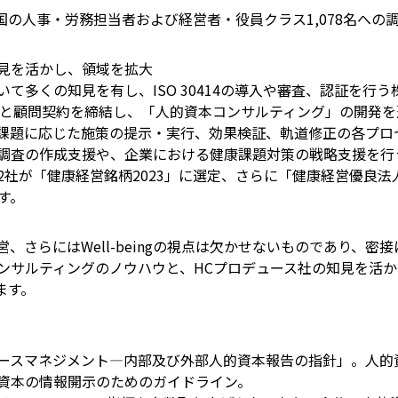
全国の人事・労務担当者および経営者・役員クラス1,078名への
見を活かし、領域を拡大
て多くの知見を有し、ISO 30414の導入や審査、認証を行う
uce.co.jp/)と顧問契約を締結し、「人的資本コンサルティング」の
課題に応じた施策の提示・実行、効果検証、軌道修正の各プロ
調査の作成支援や、企業における健康課題対策の戦略支援を行
社が「健康経営銘柄2023」に選定、さらに「健康経営優良法人
す。
、さらにはWell-beingの視点は欠かせないものであり、密
ンサルティングのノウハウと、HCプロデュース社の知見を活
ます。
ースマネジメント―内部及び外部人的資本報告の指針」。人的
資本の情報開示のためのガイドライン。