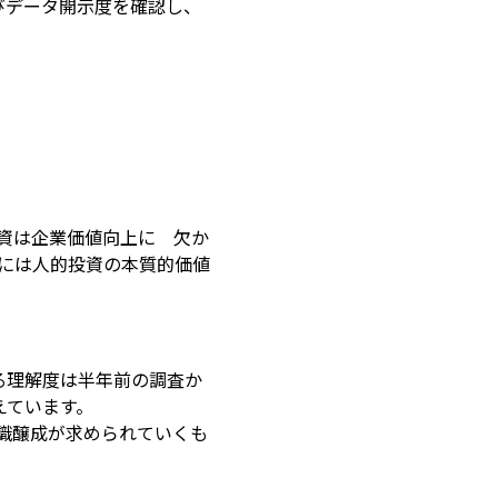
びデータ開示度を確認し、
資は企業価値向上に 欠か
業には人的投資の本質的価値
る理解度は半年前の調査か
えています。
識醸成が求められていくも