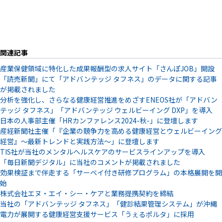
関連記事
産業保健領域に特化した成果報酬型の求人サイト「さんぽJOB」開設
「読売新聞」にて「アドバンテッジ タフネス」のデータに関する記事
が掲載されました
分析を強化し、さらなる健康経営推進をめざすENEOS社が「アドバン
テッジ タフネス」「アドバンテッジ ウェルビーイング DXP」を導入
日本の人事部主催「HRカンファレンス2024-秋-」に登壇します
産経新聞社主催「『企業の競争力を高める健康経営とウェルビーイング
経営』～最新トレンドと実践方法～」に登壇します
TIS社が当社のメンタルヘルスケアのサービスラインアップを導入
「毎日新聞デジタル」に当社のコメントが掲載されました
効果検証まで伴走する「サーベイ付き研修プログラム」の本格展開を開
始
株式会社エヌ・エイ・シー・ケアと業務提携契約を締結
当社の「アドバンテッジ タフネス」「健診結果管理システム」が沖縄
電力が展開する健康経営支援サービス「うぇるポルタ」に採用