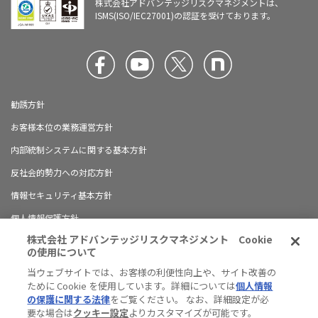
株式会社アドバンテッジリスクマネジメントは、
ISMS(ISO/IEC27001)の認証を受けております。
勧誘方針
お客様本位の業務運営方針
内部統制システムに関する基本方針
反社会的勢力への対応方針
情報セキュリティ基本方針
個人情報保護方針
株式会社 アドバンテッジリスクマネジメント Cookie
ブランドガイドライン
の使用について
有料職業紹介に関する情報開示について
当ウェブサイトでは、お客様の利便性向上や、サイト改善の
ために Cookie を使用しています。詳細については
個人情報
ハラスメント防止の対応方針
の保護に関する法律
をご覧ください。 なお、詳細設定が必
サイトマップ
要な場合は
クッキー設定
よりカスタマイズが可能です。