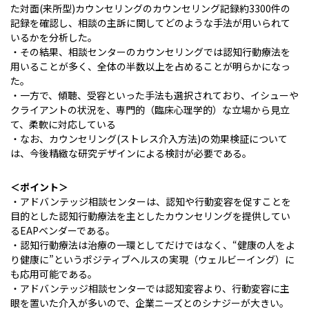
た対面(来所型)カウンセリングのカウンセリング記録約3300件の
記録を確認し、相談の主訴に関してどのような手法が用いられて
いるかを分析した。
・その結果、相談センターのカウンセリングでは認知行動療法を
用いることが多く、全体の半数以上を占めることが明らかになっ
た。
・一方で、傾聴、受容といった手法も選択されており、イシューや
クライアントの状況を、専門的（臨床心理学的）な立場から見立
て、柔軟に対応している
・なお、カウンセリング(ストレス介入方法)の効果検証について
は、今後精緻な研究デザインによる検討が必要である。
＜ポイント＞
・アドバンテッジ相談センターは、認知や行動変容を促すことを
目的とした認知行動療法を主としたカウンセリングを提供してい
るEAPベンダーである。
・認知行動療法は治療の一環としてだけではなく、“健康の人をよ
り健康に”というポジティブヘルスの実現（ウェルビーイング）に
も応用可能である。
・アドバンテッジ相談センターでは認知変容より、行動変容に主
眼を置いた介入が多いので、企業ニーズとのシナジーが大きい。