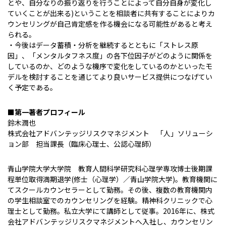
とや、自分なりの振り返りを行うことによって自分自身が変化し
ていくことが出来る)ということを相談者に共有することによりカ
ウンセリングが自己肯定感を作る機会になる可能性があると考え
られる。
・今後はデータ蓄積・分析を継続するとともに「ストレス原
因」、「メンタルタフネス度」の各下位因子がどのように関係を
しているのか、どのような機序で変化をしているのかといったモ
デルを検討することを通じてより良いサービス提供につなげてい
く予定である。
■第一著者プロフィール
鈴木潤也
株式会社アドバンテッジリスクマネジメント 「人」ソリューシ
ョン部 担当課長（臨床心理士、公認心理師）
青山学院大学大学院 教育人間科学研究科心理学専攻博士後期課
程単位取得満期退学(修士（心理学）／青山学院大学)。教育機関に
てスクールカウンセラーとして勤務。その後、複数の教育機関内
の学生相談室でのカウンセリングを経験。精神科クリニックで心
理士として勤務。私立大学にて講師として従事。2016年に、株式
会社アドバンテッジリスクマネジメントへ入社し、カウンセリン