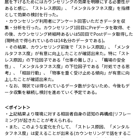
居を下げるためにはカウンセリングの効果を明瞭にする必要性が
あると感じ、「ストレス原因」、「メンタルタフネス度」を指標
として効果の検討を行った。
・カウンセリング利用者にアンケート回答いただきデータを収
集・分析を行った。カウンセリング1回目にPreデータを取得、そ
の後、カウンセリング終結時あるいは5回目でPostデータ取得した
(現時点で得られているのは14名分のデータである)。
・その結果、カウンセリング前後で「ストレス原因」、「メンタ
ルタフネス度」が有意に向上したことが確認出来た。特に「スト
レス原因」の下位因子である「仕事の難しさ」、「職場の安全
性」、「メンタルタフネス度」の下位因子である「対処できる思
考」、「相談行動」、「物事を重く受け止める傾向」が有意に向
上したことが確認出来た。
・なお、現状では得られているデータ数が少ないため、今後もデ
ータ収集を継続し検討を進めていく予定である。
＜ポイント＞
・上記結果より環境に対する相談者自身の認知の再構成(リフレー
ミング)が起きたことが考えられる。
・また、このような変化を介して、「ストレス原因、「メンタル
タフネス度」は変えることが出来る(カウンセリングで話をするこ