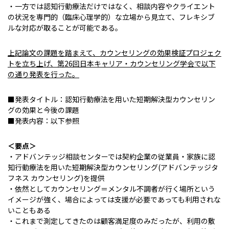
・一方では認知行動療法だけではなく、相談内容やクライエント
の状況を専門的（臨床心理学的）な立場から見立て、フレキシブ
ルな対応が取ることが可能である。
上記論文の課題を踏まえて、カウンセリングの効果検証プロジェク
トを立ち上げ、第26回日本キャリア・カウンセリング学会で以下
の通り発表を行った。
■発表タイトル：認知行動療法を用いた短期解決型カウンセリン
グの効果と今後の課題
■発表内容：以下参照
＜要点＞
・アドバンテッジ相談センターでは契約企業の従業員・家族に認
知行動療法を用いた短期解決型カウンセリング(アドバンテッジタ
フネス カウンセリング)を提供
・依然としてカウンセリング＝メンタル不調者が行く場所という
イメージが強く、場合によっては支援が必要であっても利用されな
いこともある
・これまで測定してきたのは顧客満足度のみだったが、利用の敷