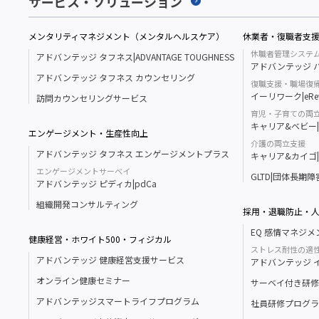
サービス・ソリューション
メンタリティマネジメント（メンタルヘルスケア）
休業者・復職者支
休職者管理システ
アドバンテッジ タフネス|ADVANTAGE TOUGHNESS
アドバンテッジ ハ
アドバンテッジ タフネス カウンセリング
復職支援・職場復
イーリワーク|eRe
訪問カウンセリングサービス
育児・子育ての両
キャリア&ベビー|Ca
エンゲージメント・生産性向上
介護の両立支援
アドバンテッジ タフネス エンゲージメントプラス
キャリア&カイゴ|Ca
エンゲージメントサーベイ
GLTD|団体長期
アドバンテッジ ピディカ|pdCa
組織開発コンサルティング
採用・退職防止・
EQ 感情マネジ
健康経営・ホワイト500・フィジカル
ストレス耐性の適
アドバンテッジ 健康経営支援サービス
アドバンテッジ イン
オンライン健康セミナー
サーベイ付き研修
アドバンテッジスマートライフプログラム
社員研修プログラ