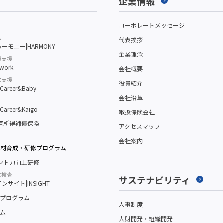
企業情報
援
コーポレートメッセージ
ム
代表挨拶
ーモニー|HARMONY
企業理念
帰支援
work
会社概要
立支援
役員紹介
reer&Baby
会社沿革
reer&Kaigo
取扱保険会社
障害所得補償保険
アクセスマップ
会社案内
人材育成・研修プログラム
メント力向上研修
性検査
サステナビリティ
サイト|INSIGHT
プログラム
人事制度
ム
人財開発・組織開発