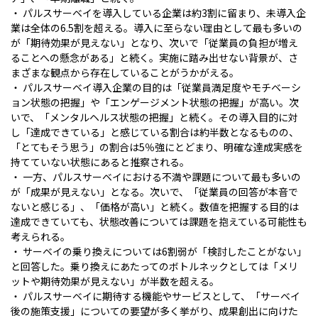
・ パルスサーベイを導入している企業は約3割に留まり、未導入企
業は全体の6.5割を超える。導入に至らない理由として最も多いの
が「期待効果が見えない」となり、次いで「従業員の負担が増え
ることへの懸念がある」と続く。実施に踏み出せない背景が、さ
まざまな観点から存在していることがうかがえる。
・ パルスサーベイ導入企業の目的は「従業員満足度やモチベーシ
ョン状態の把握」や「エンゲージメント状態の把握」が高い。次
いで、「メンタルヘルス状態の把握」と続く。その導入目的に対
し「達成できている」と感じている割合は約半数となるものの、
「とてもそう思う」の割合は5％強にとどまり、明確な達成実感を
持てていない状態にあると推察される。
・ 一方、パルスサーベイにおける不満や課題について最も多いの
が「成果が見えない」となる。次いで、「従業員の回答が本音で
ないと感じる」、「価格が高い」と続く。数値を把握する目的は
達成できていても、状態改善については課題を抱えている可能性も
考えられる。
・ サーベイの乗り換えについては6割弱が「検討したことがない」
と回答した。乗り換えにあたってのボトルネックとしては「メリ
ットや期待効果が見えない」が半数を超える。
・ パルスサーベイに期待する機能やサービスとして、「サーベイ
後の施策支援」についての要望が多く挙がり、成果創出に向けた