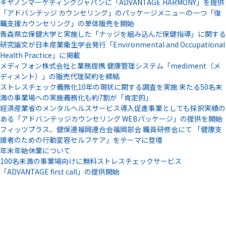
キヤノンマーケティングジャパンに「ADVANTAGE HARMONY」を提供
「アドバンテッジ カウンセリング」のパッケージメニューの一つ「復
職支援カウンセリング」の単体販売を開始
青森県立保健大学と実施した「ナッジを組み込んだ保健指導」に関する
研究論文が日本産業衛生学会発行「Environmental and Occupational
Health Practice」に掲載
メディフォン株式会社と業務提携 健康管理システム「mediment（メ
ディメント）」の販売代理契約を締結
ストレスチェック義務化10年の現状に関する調査を実施 来たる50名未
満の事業場への実施義務化も約7割が「肯定的」
経済産業省のメンタルヘルスサービス導入促進事業としても採択実績の
ある「アドバンテッジカウンセリング WEBパッケージ」の提供を開始
フィッツプラス、健保連福岡連合会福岡部会 職員研修会にて 「健康支
援者のための行動変容セルフケア」をテーマに登壇
年末年始休業について
100名未満の事業場向けに無料ストレスチェックサービス
「ADVANTAGE first call」の提供開始