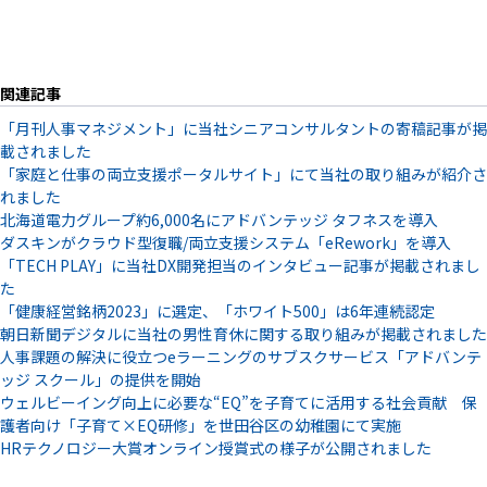
関連記事
「月刊人事マネジメント」に当社シニアコンサルタントの寄稿記事が掲
載されました
「家庭と仕事の両立支援ポータルサイト」にて当社の取り組みが紹介さ
れました
北海道電力グループ約6,000名にアドバンテッジ タフネスを導入
ダスキンがクラウド型復職/両立支援システム「eRework」を導入
「TECH PLAY」に当社DX開発担当のインタビュー記事が掲載されまし
た
「健康経営銘柄2023」に選定、「ホワイト500」は6年連続認定
朝日新聞デジタルに当社の男性育休に関する取り組みが掲載されました
人事課題の解決に役立つeラーニングのサブスクサービス「アドバンテ
ッジ スクール」の提供を開始
ウェルビーイング向上に必要な“EQ”を子育てに活用する社会貢献 保
護者向け「子育て×EQ研修」を世田谷区の幼稚園にて実施
HRテクノロジー大賞オンライン授賞式の様子が公開されました