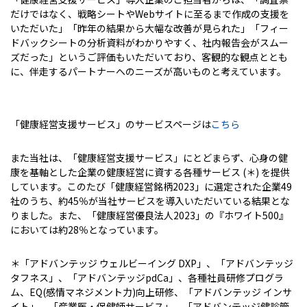
だけではなく、戦略シートやWebサイトに至るまで作成の支援を
いただいた」「昨年の結果から大幅な改善が見られた」「フィー
ドバックシートの分析資料がわかりやすく、社内報告会がスムー
ズだった」というご評価もいただいており、客観的な観点ととも
に、伴走するパートナーへのニーズが高いものと考えています。
「健康経営支援サービス」のサービスページは
こちら
また当社は、「健康経営支援サービス」にとどまらず、心身の健
康を基軸とした企業の健康経営に資する各種サービス (＊) を提供
しています。このたび「健康経営銘柄2023」に選定された企業49
社のうち、約45％が当社サービスを導入いただいている結果とな
りました。また、「健康経営優良法人2023」の『ホワイト500』
においては約28％となっています。
＊「アドバンテッジ ウェルビーイング DXP」、「アドバンテッジ
タフネス」、「アドバンテッジpdCa」、各種社員研修プログラ
ム、EQ(感情マネジメント力)向上研修、「アドバンテッジ インサ
イト」、「産業医・保健師サービス」、「アドバンテッジ健診管