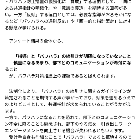
・パワハラ防止措置の義務化に「賛成」する理由として、「国に
よる共通指針の明確化」や「意識の浸透」を期待する回答が多
い。一方「反対」する理由としては、必要な指導がおろそかにな
るなど「パワハラへの過剰反応」や「画一的な指針策定」に対す
る懸念が挙げられる。
アンケート結果の全体から、
「指導」と「パワハラ」の線引きが明確になっていないこと
慎重になるあまり、部下とのコミュニケーションが希薄にな
ること
が、パワハラ対策推進上の課題であると捉えられます。
法制化により、「パワハラ」の線引きに関するガイドラインが
策定されることを期待する声が挙がっており、対策を進めるうえで
のよりどころとして、共通指針が求められていることがうかがえ
ます。
一方で、パワハラになることを恐れて、部下とのコミュニケーショ
ン不全に陥ることも懸念され、部下のやる気を 引き出しワーク
エンゲージメントを向上させる機会が失われるともいえます。
受け手自身も些細なことで「パワハラ」であると拒絶するので