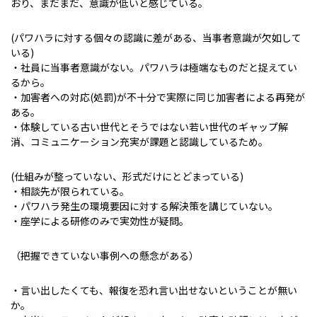
おり、まだまだ、意識が低いと感じている。
(パワハラに対する個々の認識に差がある、当事者意識が欠如して
いる)
・社員に当事者意識がない。パワハラは極端なものだと捉えてい
るから。
・加害者への対応(処罰)が不十分で実際に同じ加害者による再発が
ある。
・体験している古い世代とそうではない若い世代のギャップ解
消、コミュニケーション充実が課題と認識しているため。
(仕組みが整っていない、形式だけにとどまっている)
・相談先が限られている。
・パワハラ発生の環境要因に対する解決策を講じていない。
・座学による研修のみで実効性が疑問。
（把握できていない事例への懸念がある）
・言い出したくても、報復を恐れ言い出せないということが無い
か。