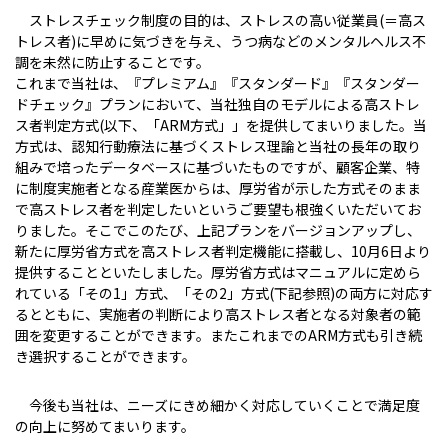
ストレスチェック制度の目的は、ストレスの高い従業員(＝高ス
トレス者)に早めに気づきを与え、うつ病などのメンタルヘルス不
調を未然に防止することです。
これまで当社は、『プレミアム』『スタンダード』『スタンダー
ドチェック』プランにおいて、当社独自のモデルによる高ストレ
ス者判定方式(以下、「ARM方式」」を提供してまいりました。当
方式は、認知行動療法に基づくストレス理論と当社の長年の取り
組みで培ったデータベースに基づいたものですが、顧客企業、特
に制度実施者となる産業医からは、厚労省が示した方式そのまま
で高ストレス者を判定したいというご要望も根強くいただいてお
りました。そこでこのたび、上記プランをバージョンアップし、
新たに厚労省方式を高ストレス者判定機能に搭載し、10月6日より
提供することといたしました。厚労省方式はマニュアルに定めら
れている「その1」方式、「その2」方式(下記参照)の両方に対応す
るとともに、実施者の判断により高ストレス者となる対象者の範
囲を変更することができます。またこれまでのARM方式も引き続
き選択することができます。
今後も当社は、ニーズにきめ細かく対応していくことで満足度
の向上に努めてまいります。