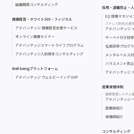
組織開発コンサルティング
採用・退職防止・
EQ 感情マネジ
健康経営・ホワイト500・フィジカル
ストレス耐性の適
アドバンテッジ 健康経営支援サービス
アドバンテッジ イン
オンライン健康セミナー
サーベイ付き研修
アドバンテッジスマートライフプログラム
社員研修プログラ
アドバンテッジ人的資本コンサルティング
メンタルヘルス対
ハラスメント防止
Well-beingプラットフォーム
アドバンテッジ 
アドバンテッジ ウェルビーイング DXP
産業保健体制
健康管理システム
アドバンテッジ 
産業医紹介
保健師紹介
コンサルティング