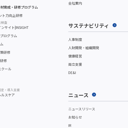
会社案内
人材育成・研修プログラム
メント力向上研修
性検査
サステナビリティ
サイト|INSIGHT
プログラム
人事制度
ム
人財開発・組織開発
策研修
健康経営
研修
両立支援
スクール
DE&I
選定・導入支援
ニュース
ヘルスケア
ニュースリリース
お知らせ
IR