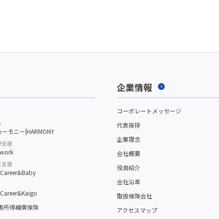
企業情報
援
コーポレートメッセージ
ム
代表挨拶
ーモニー|HARMONY
企業理念
帰支援
work
会社概要
立支援
役員紹介
reer&Baby
会社沿革
reer&Kaigo
取扱保険会社
障害所得補償保険
アクセスマップ