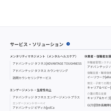
サービス・ソリューション
メンタリティマネジメント（メンタルヘルスケア）
休業者・復職者支
休職者管理システ
アドバンテッジ タフネス|ADVANTAGE TOUGHNESS
アドバンテッジ ハ
アドバンテッジ タフネス カウンセリング
復職支援・職場復
イーリワーク|eRe
訪問カウンセリングサービス
育児・子育ての両
キャリア&ベビー|Ca
エンゲージメント・生産性向上
介護の両立支援
アドバンテッジ タフネス エンゲージメントプラス
キャリア&カイゴ|Ca
エンゲージメントサーベイ
GLTD|団体長期
アドバンテッジ ピディカ|pdCa