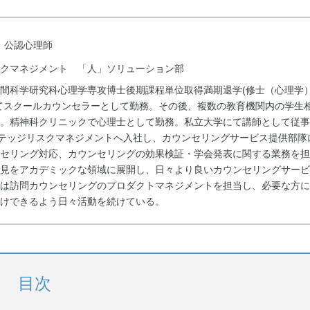
・公認心理師
クマネジメント 「人」ソリューション部
間科学研究科心理学専攻博士後期課程単位取得満期退学(修士（心理学
てスクールカウンセラーとして勤務。その後、複数の教育機関内の学生
。精神科クリニックで心理士として勤務。私立大学にて講師として従事
ンテッジリスクマネジメントへ入社し、カウンセリングサービス提供部隊
ンセリング対応、カウンセリングの効果検証・学会発表に関する業務を担
知見をアカデミックな領域に展開し、日々より良いカウンセリングサービ
在は訪問カウンセリングのプロダクトマネジメントを担当し、必要な方に
けできるよう日々活動を続けている。
目次