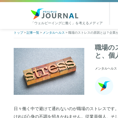
「ウェルビーイングに働く」を考えるメディア
アドバンテッジJOURNAL
Skip
トップ
>
記事一覧
>
メンタルヘルス
>
職場のストレスの原因とは？企業
to
content
職場の
と、個
メンタルヘルス | 2
日々働く中で避けて通れないのが職場のストレスです
ければ心身の不調を招きかねません。従業員個人、そ