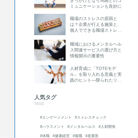
きっかけとなり周囲とのコ
ミュニケーションも良好に
職場のストレスの原因と
は？企業が行える施策と、
個人でできる職場ストレス
への対処法とは
職域におけるメンタルヘル
ス関連サービスの選び方と
情報開示の重要性
人材育成に「TOTEモデ
ル」を取り入れる意義と実
践のヒント―限られたリソ
ースでも成果を高める“思
考の仕組み化”とは―
人気タグ
TAGS
#エンゲージメント
#ストレスチェック
#ハラスメント
#メンタルヘルス
#人材開発
#休職
#健康経営
#復職
#産業医