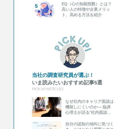
EQ（心の知能指数）とは？
高い人の特徴や企業メリッ
ト、高める方法を紹介
当社の調査研究員が選ぶ！
いま読みたいおすすめ記事5選
PICK UP ARTICLES
なぜ社内のキャリア面談は
機能しにくいのか― 臨床
心理士が語る“社内面談の
限界”と外部キャリアカウ
ンセリング活用のポイント
自分の認知の傾向に気づく