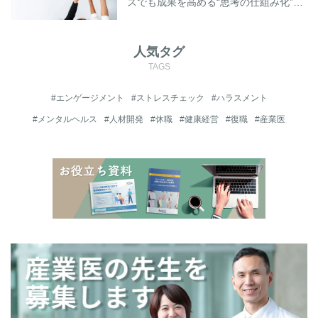
スでも成果を高める“思考の仕組み化”と
は―
人気タグ
TAGS
#エンゲージメント
#ストレスチェック
#ハラスメント
#メンタルヘルス
#人材開発
#休職
#健康経営
#復職
#産業医