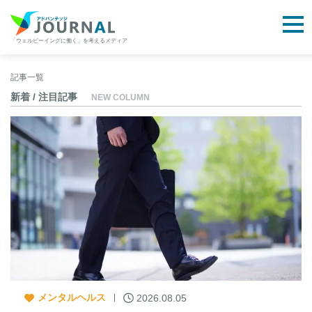
togg
「ウェルビーイングに働く」を考えるメディア
アドバンテッジJOURNAL
Skip
to
記事一覧
content
新着 / 注目記事
NEW COLUMN
メンタルヘルス
2026.08.05