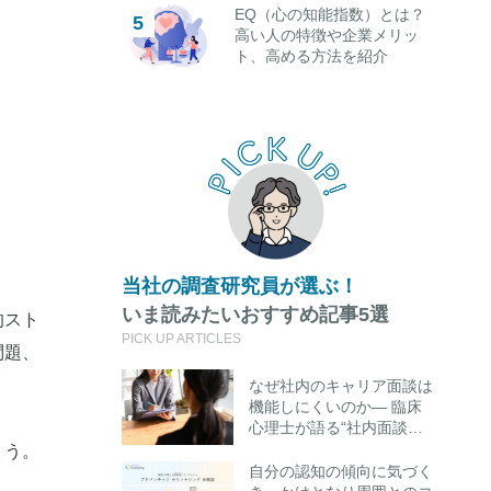
EQ（心の知能指数）とは？
高い人の特徴や企業メリッ
ト、高める方法を紹介
当社の調査研究員が選ぶ！
いま読みたいおすすめ記事5選
的スト
PICK UP ARTICLES
問題、
なぜ社内のキャリア面談は
機能しにくいのか― 臨床
心理士が語る“社内面談の
限界”と外部キャリアカウ
ょう。
ンセリング活用のポイント
自分の認知の傾向に気づく