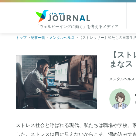
「ウェルビーイングに働く」を考えるメディア
アドバンテッジJOURNAL
Skip
トップ
>
記事一覧
>
メンタルヘルス
>
【ストレッサー】私たちの日常生
to
content
【スト
まなス
メンタルヘルス | 2
ストレス社会と呼ばれる現代、私たちは職場や学校、
した。ストレスは目に見えないからこそ、溜め込みす