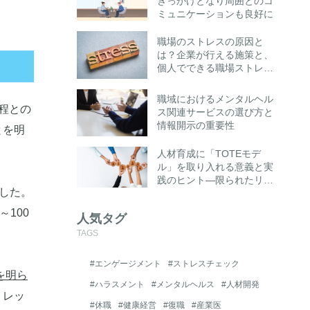
きっかけとなり周囲とのコ
ミュニケーションも良好に
職場のストレスの原因と
は？企業が行える施策と、
個人でできる職場ストレス
への対処法とは
職域におけるメンタルヘル
程との
ス関連サービスの選び方と
情報開示の重要性
とを明
人材育成に「TOTEモデ
ル」を取り入れる意義と実
践のヒント―限られたリソ
ました。
ースでも成果を高める“思
考の仕組み化”とは―
100
人気タグ
TAGS
#エンゲージメント
#ストレスチェック
を明ら
#ハラスメント
#メンタルヘルス
#人材開発
トレッ
#休職
#健康経営
#復職
#産業医