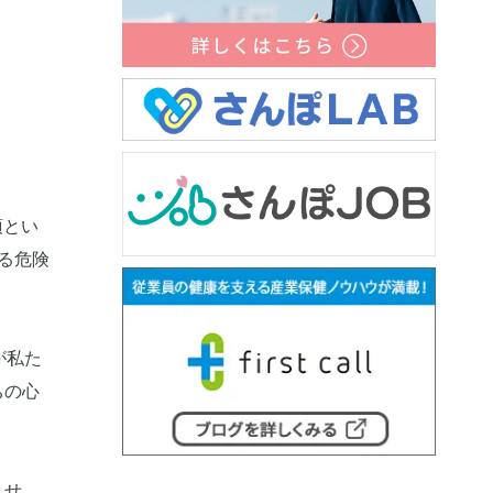
須とい
る危険
が私た
ちの心
ませ