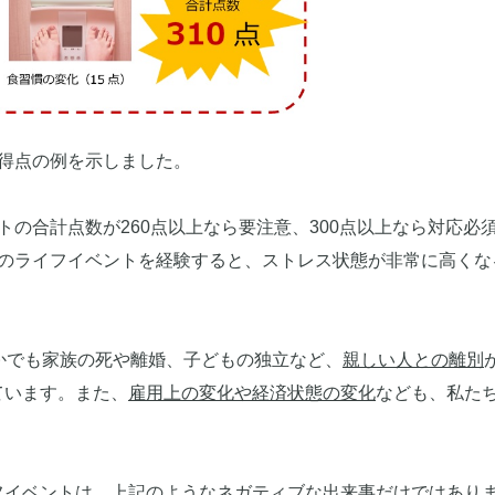
得点の例を示しました。
の合計点数が260点以上なら要注意、300点以上なら対応必
いのライフイベントを経験すると、ストレス状態が非常に高くな
かでも家族の死や離婚、子どもの独立など、
親しい人との離別
ています。また、
雇用上の変化や経済状態の変化
なども、私た
フイベントは、上記のようなネガティブな出来事だけではあり