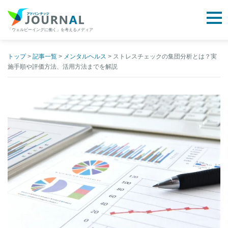
togg
「ウェルビーイングに働く」を考えるメディア
アドバンテッジJOURNAL
Skip
to
トップ
>
記事一覧
>
メンタルヘルス
>
ストレスチェックの集団分析とは？実
施手順や評価方法、活用方法までを解説
content