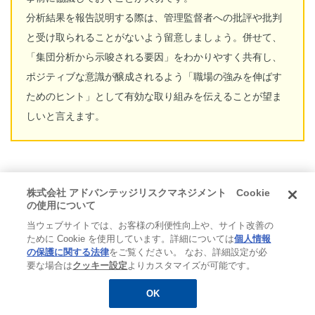
分析結果を報告説明する際は、管理監督者への批評や批判
と受け取られることがないよう留意しましょう。併せて、
「集団分析から示唆される要因」をわかりやすく共有し、
ポジティブな意識が醸成されるよう「職場の強みを伸ばす
ためのヒント」として有効な取り組みを伝えることが望ま
しいと言えます。
株式会社 アドバンテッジリスクマネジメント Cookie
改善施策を立案・実行し、定期的に振り返
の使用について
りをする
当ウェブサイトでは、お客様の利便性向上や、サイト改善の
ために Cookie を使用しています。詳細については
個人情報
の保護に関する法律
をご覧ください。 なお、詳細設定が必
分析結果、および現場の従業員などへのヒアリングによっ
要な場合は
クッキー設定
よりカスタマイズが可能です。
て把握した情報をもとに、優先順位をつけ、改善施策を検
OK
無料
お役立ち資料
メルマガ登録
討、実施します。「マイナスをなくす」という問題点への