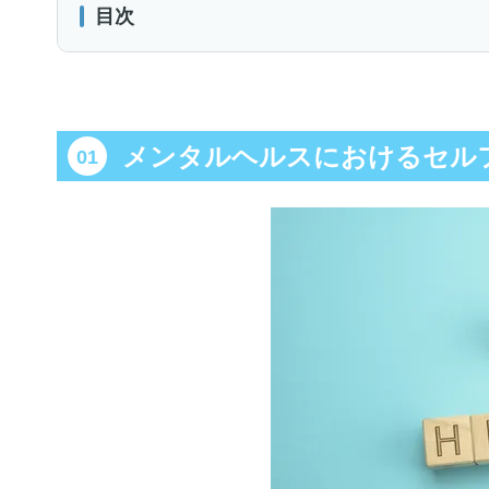
目次
メンタルヘルスにおけるセルフケアとは
職場のメンタルヘルスケア「4つのケア」とは
メンタルヘルスにおけるセル
セルフケアとは
メンタルヘルスにおけるセルフケアの重要性
従業員の心の健康維持・促進
生産性の向上
休職率・離職率の低下
メンタルヘルスにおけるセルフケアを始める時期って
メンタルヘルス不調のサイン
感情・思考面のサイン
体調面のサイン
生活面のサイン