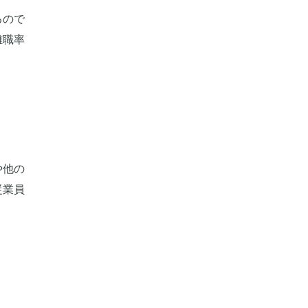
るので
離職率
や他の
従業員