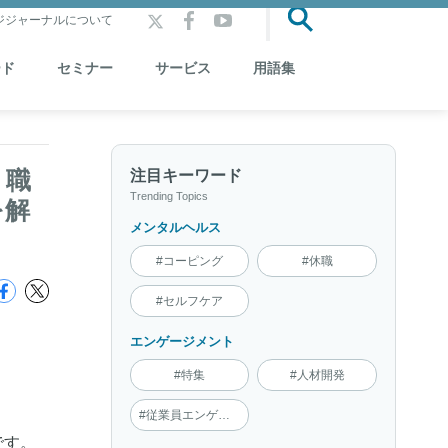
ジジャーナルについて
ード
セミナー
サービス
用語集
。職
注目キーワード
Trending Topics
を解
メンタルヘルス
#コーピング
#休職
#セルフケア
エンゲージメント
#特集
#人材開発
#従業員エンゲージメント
です。