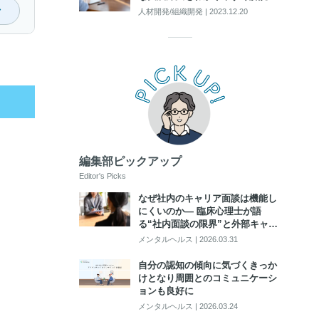
人材開発/組織開発
|
2023.12.20
編集部ピックアップ
Editor's Picks
なぜ社内のキャリア面談は機能し
にくいのか― 臨床心理士が語
る“社内面談の限界”と外部キャリ
アカウンセリング活用のポイント
メンタルヘルス
|
2026.03.31
自分の認知の傾向に気づくきっか
けとなり周囲とのコミュニケーシ
ョンも良好に
メンタルヘルス
|
2026.03.24