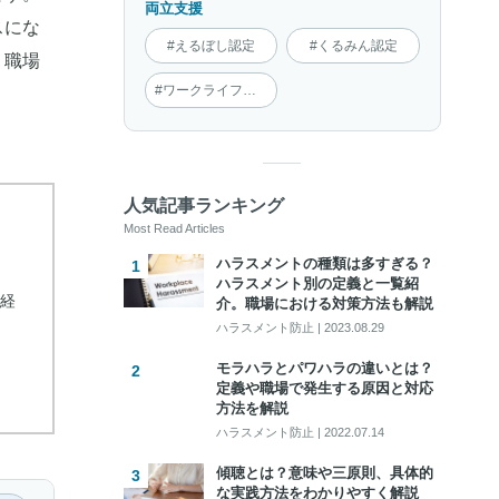
両立支援
スにな
#えるぼし認定
#くるみん認定
、職場
#ワークライフインテグレーション
人気記事ランキング
Most Read Articles
ハラスメントの種類は多すぎる？
ハラスメント別の定義と一覧紹
経
介。職場における対策方法も解説
ハラスメント防止
|
2023.08.29
モラハラとパワハラの違いとは？
定義や職場で発生する原因と対応
方法を解説
ハラスメント防止
|
2022.07.14
傾聴とは？意味や三原則、具体的
な実践方法をわかりやすく解説