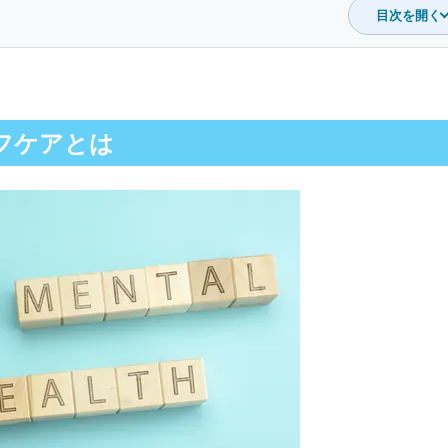
目次を開く
フケアとは
？