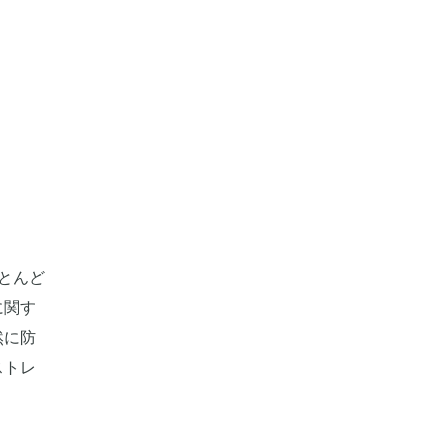
とんど
に関す
然に防
ストレ