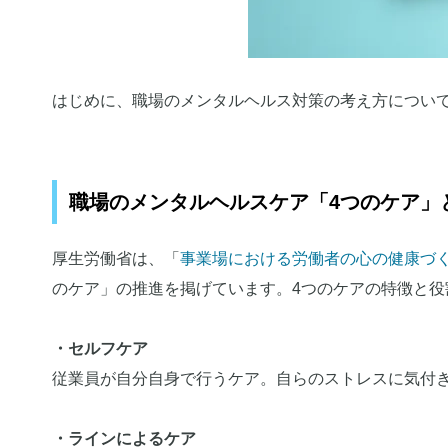
職場や日常でできるセルフケアの方法
深呼吸や軽いストレッチをする
はじめに、職場のメンタルヘルス対策の考え方につい
気分転換をする
自宅や休日にできるセルフケアの方法
十分な休息・睡眠を取る
職場のメンタルヘルスケア「4つのケア」
趣味や身体を動かす活動をする
周囲の人に相談する
厚生労働省は、「
事業場における労働者の心の健康づ
セルフケアを効果的に行うポイント
のケア」の推進を掲げています。4つのケアの特徴と役
ストレスに関する基礎知識や対処法のインプット
「思考のクセ」の理解および改善促進
・セルフケア
1on1などを通じてコミュニケーションを活性化
従業員が自分自身で行うケア。自らのストレスに気付
ストレスチェックを活用する
セルフケアでメンタル不調を未然に防ぐ
・ラインによるケア