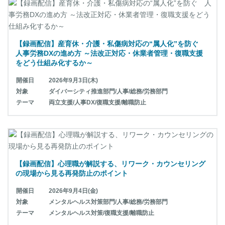
【録画配信】産育休・介護・私傷病対応の“属人化”を防ぐ
人事労務DXの進め方 ～法改正対応・休業者管理・復職支援
をどう仕組み化するか～
開催日
2026年9月3日(木)
対象
ダイバーシティ推進部門/人事/総務/労務部門
テーマ
両立支援/人事DX/復職支援/離職防止
【録画配信】心理職が解説する、リワーク・カウンセリング
の現場から見る再発防止のポイント
開催日
2026年9月4日(金)
対象
メンタルヘルス対策部門/人事/総務/労務部門
テーマ
メンタルヘルス対策/復職支援/離職防止