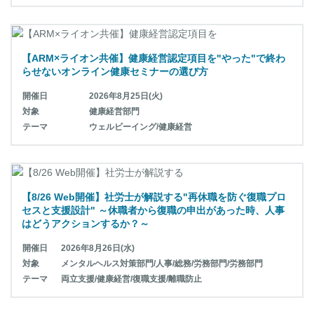
【ARM×ライオン共催】健康経営認定項目を"やった"で終わ
らせないオンライン健康セミナーの選び方
開催日
2026年8月25日(火)
対象
健康経営部門
テーマ
ウェルビーイング/健康経営
【8/26 Web開催】社労士が解説する"再休職を防ぐ復職プロ
セスと支援設計" ～休職者から復職の申出があった時、人事
はどうアクションするか？～
開催日
2026年8月26日(水)
対象
メンタルヘルス対策部門/人事/総務/労務部門/労務部門
テーマ
両立支援/健康経営/復職支援/離職防止