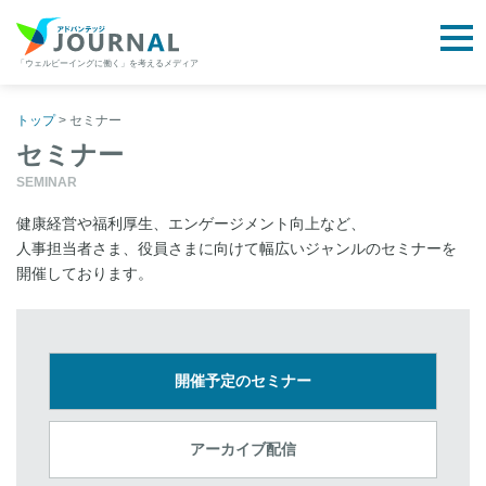
togg
「ウェルビーイングに働く」を考えるメディア
アドバンテッジJOURNAL
Skip
to
トップ
>
セミナー
content
セミナー
SEMINAR
健康経営や福利厚生、エンゲージメント向上など、
人事担当者さま、役員さまに向けて幅広いジャンルのセミナーを
開催しております。
開催予定のセミナー
アーカイブ配信