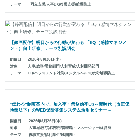
テーマ
両立支援/人事DX/復職支援/離職防止
【録画配信】明日からの行動が変わる 「EQ（感情マネジメ
ント）向上研修」テーマ別説明会
開催日
2026年8月20日(木)
対象
人事/総務/労務部門/人材育成/人材開発部門
テーマ
EQ/ハラスメント対策/メンタルヘルス対策/離職防止
"伝わる"制度案内で、加入率・業務効率Up～新時代（改正保
険業法下）のWEB保険募集システム活用セミナー～
開催日
2026年8月26日(水)
対象
人事/総務/労務部門/管理職・マネージャー/経営層
テーマ
復職支援/福利厚生/離職防止