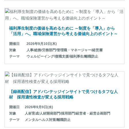
福利厚生制度の価値を高めるために ～制度を「導入」から
「活用」へ。職域保険運営から考える価値向上のポイント～
開催日
2026年9月10日(木)
対象
人事/総務/労務部門/管理職・マネージャー/経営層
テーマ
ウェルビーイング/復職支援/福利厚生/離職防止
【録画配信】アドバンテッジインサイトで見つけるタフな人
材 採用適性検査が変える採用戦略
開催日
2026年9月9日(水)
対象
人材育成/人材開発部門/採用部門/経営者・経営企画部門
テーマ
メンタルヘルス対策/離職防止