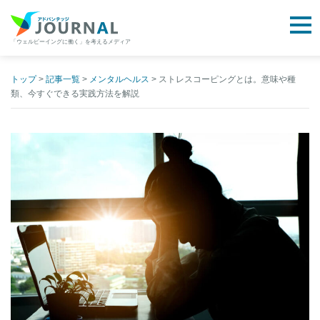
togg
「ウェルビーイングに働く」を考えるメディア
アドバンテッジJOURNAL
Skip
to
トップ
>
記事一覧
>
メンタルヘルス
>
ストレスコーピングとは。意味や種
類、今すぐできる実践方法を解説
content