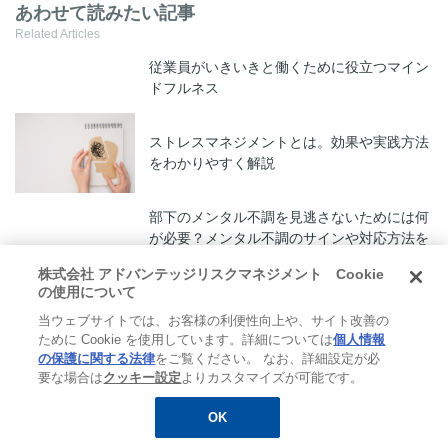
あわせて読みたい記事
Related Articles
従業員がいきいきと働くために役立つマイン
ドフルネス
ストレスマネジメントとは。効果や実践方法
をわかりやすく解説
部下のメンタル不調を見逃さないためには何
が必要？メンタル不調のサインや対応方法を
解説
株式会社 アドバンテッジリスクマネジメント Cookie
の使用について
当ウェブサイトでは、お客様の利便性向上や、サイト改善の
注目キーワード
ために Cookie を使用しています。詳細については
個人情報
Trending Topics
の保護に関する法律
をご覧ください。 なお、詳細設定が必
要な場合は
クッキー設定
よりカスタマイズが可能です。
メンタルヘルス
OK
#コーピング
#休職
無料
お役立ち資料
メルマガ登録