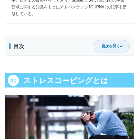
事。社労士の資格を有しており、健康経営をはじめ当社の事業
領域に関する知見をもとにアドバンテッジJOURNALの記事も監
修している。
目次
目次を開く
ストレスコーピングとは
ストレスに対処するセルフケアの一つ
ストレスコーピングとは
ストレスの構成要素
適応規制やメンタルコーチングとの違い
ストレスコーピングの5つの種類
1.情動焦点型
2.認知的再評価型
3.問題焦点型
4.社会的支援探索型