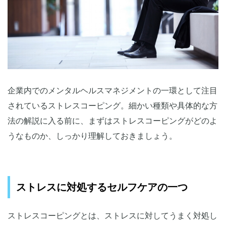
5.ストレス解消型（気晴らし型）
ストレスコーピングを実践する3つの方法
コーピングリストを作成し、ストレス内容に適した対策を考
える
ストレス反応を自覚した際の気持ちをモニタリングする
ストレス反応の結果を分析する
企業内でのメンタルヘルスマネジメントの一環として注目
されているストレスコーピング。細かい種類や具体的な方
ストレスコーピングを実践する際の2つのポイント
法の解説に入る前に、まずはストレスコーピングがどのよ
現状を把握すること
うなものか、しっかり理解しておきましょう。
解決に向けた強い意志を持つこと
企業内でできるストレスコーピング例
1on1でケア
ストレスに対処するセルフケアの一つ
産業保健スタッフによるケア
ストレスコーピングをうまく取り入れてストレスに対処
ストレスコーピングとは、ストレスに対してうまく対処し
しよう