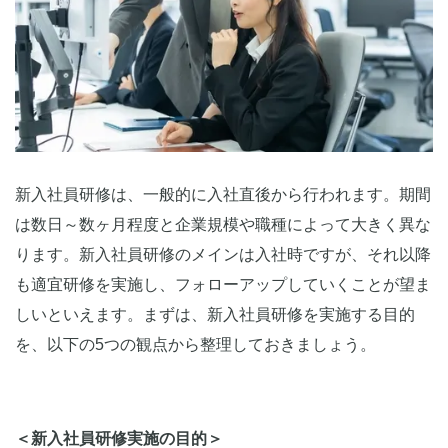
「今」実施すべき内容かを見極める
現場にヒアリングし、すり合わせる
新入社員研修におすすめのカリキュラム内容
学生から社会人への意識改革研修
ビジネスマナー研修
コミュニケーションに関する研修
新入社員研修は、一般的に入社直後から行われます。期間
組織や社内ルールの理解促進研修
は数日～数ヶ月程度と企業規模や職種によって大きく異な
メンタルヘルス対策研修
ります。新入社員研修のメインは入社時ですが、それ以降
新入社員研修を成功させるポイント
も適宜研修を実施し、フォローアップしていくことが望ま
研修形式を使い分ける
しいといえます。まずは、新入社員研修を実施する目的
アウトプットの機会を設け学びを定着させる
を、以下の5つの観点から整理しておきましょう。
研修後のフォロー体制を整える
効果測定と改善のPDCAを回す
新入社員研修を社内実施と外部委託どちらがおすすめ？
＜新入社員研修実施の目的＞