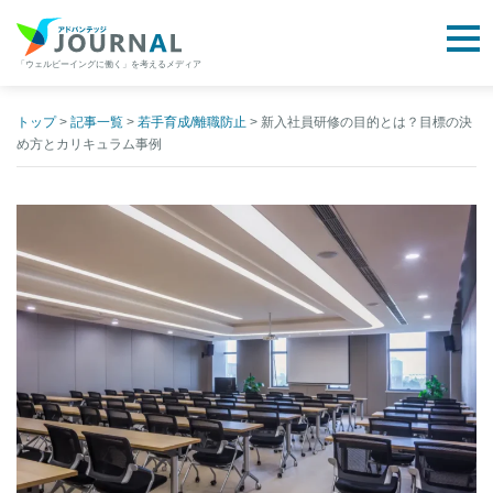
togg
「ウェルビーイングに働く」を考えるメディア
アドバンテッジJOURNAL
Skip
to
トップ
>
記事一覧
>
若手育成/離職防止
>
新入社員研修の目的とは？目標の決
め方とカリキュラム事例
content