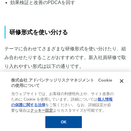
効果検証と改善のPDCAを回す
研修形式を使い分ける
テーマに合わせてさまざまな研修形式を使い分けたり、組
み合わせたりすることがおすすめです。新入社員研修で取
り入れやすい形式は以下の通りです。
株式会社 アドバンテッジリスクマネジメント Cookie
・講義形式
の使用について
新入社員が一同に会し、講師が前で講義を行う座学型のス
当ウェブサイトでは、お客様の利便性向上や、サイト改善の
ために Cookie を使用しています。詳細については
個人情報
タイルです。新入社員研修では、最もスタンダードな方法
の保護に関する法律
をご覧ください。 なお、詳細設定が必
でもあります。大勢に対して多くの情報を伝えられます
要な場合は
クッキー設定
よりカスタマイズが可能です。
が、参加者は受動的になりがちです。理解度にばらつきが
OK
無料
お役立ち資料
メルマガ登録
生じることもあります。