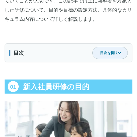
ていくことが大切です。この記事では主に新卒者を対象と
した研修について、目的や目標の設定方法、具体的なカリ
キュラム内容について詳しく解説します。
目次
目次を開く
新入社員研修の目的
学生から社会人への意識改革・企業理解
新入社員研修の目的
ビジネススキル・マナー・知識の習得
社内コミュニケーションの促進・人脈形成
社内ルールの遵守・コンプライアンスの徹底
メンタルヘルスケア対策
新入社員研修の目標の決め方
研修を経て「どうなってほしいか」を考える