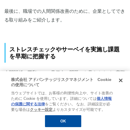
最後に、職場での人間関係改善のために、企業としてでき
る取り組みをご紹介します。
ストレスチェックやサーベイを実施し課題
を早期に把握する
人間関係の不和は、一見個人の問題にも見えますが、実際
株式会社 アドバンテッジリスクマネジメント Cookie
には組織の風土や構造に起因することも少なくありませ
の使用について
ん。ストレスチェックやサーベイを実施することで、現場
当ウェブサイトでは、お客様の利便性向上や、サイト改善の
が抱えるストレスや人間関係の不満を早期に把握できま
ために Cookie を使用しています。詳細については
個人情報
の保護に関する法律
をご覧ください。 なお、詳細設定が必
す。ストレスチェックの集団分析結果などをもとに対策を
要な場合は
クッキー設定
よりカスタマイズが可能です。
検討・実施し、その後も定期的にサーベイを行えば、施策
OK
無料
お役立ち資料
メルマガ登録
の効果測定と変化の定点観測が可能となります。