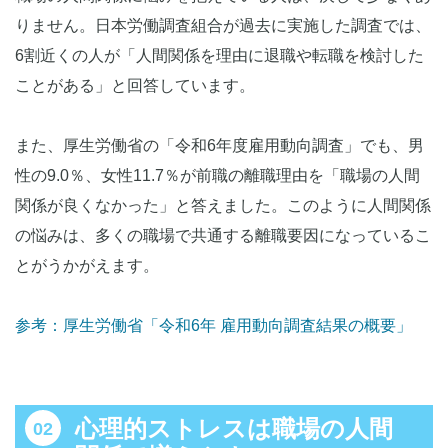
【前向きに考え直す行動】見方を変える
りません。日本労働調査組合が過去に実施した調査では、
【問題解決行動】適度な距離感を保つ
6割近くの人が「人間関係を理由に退職や転職を検討した
【問題解決行動】悩みから離れスキルアップに励む
ことがある」と回答しています。
【気分転換行動】セルフケアに取り組む
【相談行動】信頼できる人に悩みを相談する
また、厚生労働省の「令和6年度雇用動向調査」でも、男
管理職・企業が従業員同士の人間関係を改善するメリッ
性の9.0％、女性11.7％が前職の離職理由を「職場の人間
ト
関係が良くなかった」と答えました。このように人間関係
の悩みは、多くの職場で共通する離職要因になっているこ
管理職が職場の人間関係を改善するための取り組み方法
とがうかがえます。
個々に合わせたコミュニケーションを意識する
ポジティブな言動を心がける
定期的な面談の機会を設ける
参考：厚生労働省「令和6年 雇用動向調査結果の概要」
企業が職場の人間関係を改善するための取り組み方法
ストレスチェックやサーベイを実施し課題を早期に把握する
心理的ストレスは職場の人間
コミュニケーションを活性化させる