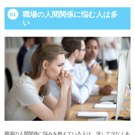
職場の人間関係に悩む人は多
心理的ストレスは職場の人間関係で増えやすい
い
職場の人間関係に悩む原因
コミュニケーションが十分にできていない
価値観や性格が合わない人がいる
業務量が多い／競争が強い
意見を自由に表明できない
ハラスメントが起きている
職場の人間関係を改善するメリット
ストレスが軽減され、安心して働ける
自分の能力を十分に発揮でき、生産性が向上する
長く働き続けられるため、離職率が低下する
職場の人間関係に悩んだときの対処法【個人向け】
【前向きに考え直す行動】”思考のクセ”を改善する
職場の人間関係に悩みを抱えている人は、決して少なくあ