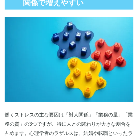
悩みを相談できる窓口を用意する
関係で増えやすい
メンタルヘルスやストレス対処に関する研修を実施する
良好な人間関係を築き、個と組織の成長を促進
働くストレスの主な要因は「対人関係」「業務の量」「業
務の質」の3つですが、特に人との関わりが大きな割合を
占めます。心理学者のラザルスは、結婚や転職といったラ