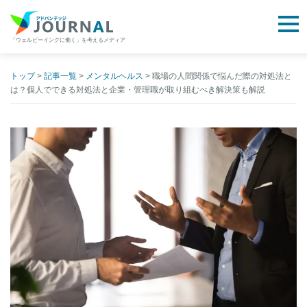
togg
「ウェルビーイングに働く」を考えるメディア
アドバンテッジJOURNAL
Skip
to
トップ
>
記事一覧
>
メンタルヘルス
>
職場の人間関係で悩んだ際の対処法と
は？個人でできる対処法と企業・管理職が取り組むべき解決策も解説
content