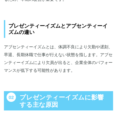
健康管理やストレスチェック、サーベイを定期的に行う
勤務時間に体を動かす仕組みを取り入れる
従業員が健康相談をしやすい環境をつくる
プレゼンティーイズムとアブセンティーイ
企業全体で従業員のプレゼンティーイズム改善に取り組
ズムの違い
もう
アブセンティーイズムとは、体調不良により欠勤や遅刻、
早退、長期休職で仕事が行えない状態を指します。アブセ
ンティーイズムにより欠員が出ると、企業全体のパフォー
マンスが低下する可能性があります。
プレゼンティーイズムに影響
する主な原因