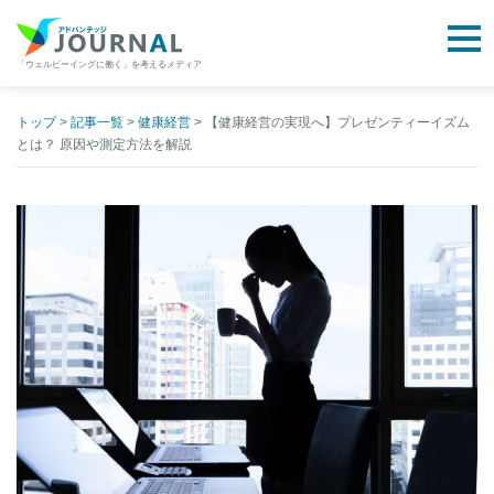
togg
「ウェルビーイングに働く」を考えるメディア
アドバンテッジJOURNAL
Skip
to
トップ
>
記事一覧
>
健康経営
>
【健康経営の実現へ】プレゼンティーイズム
とは？ 原因や測定方法を解説
content