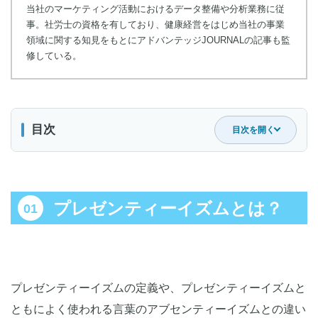
当社のマーケティング活動におけるデータ整備や分析業務に従
事。社労士の資格を有しており、健康経営をはじめ当社の事業
領域に関する知見をもとにアドバンテッジJOURNALの記事も監
修している。
目次
目次を開く
プレゼンティーイズムとは？
プレゼンティーイズムの定義
プレゼンティーイズムとは？
プレゼンティーイズムとアブセンティーイズムの違い
プレゼンティーイズムに影響する主な原因
①片頭痛
②月経不順・PMS
プレゼンティーイズムの定義や、プレゼンティーイズムと
③メンタル不調
ともによく使われる言葉のアブセンティーイズムとの違い