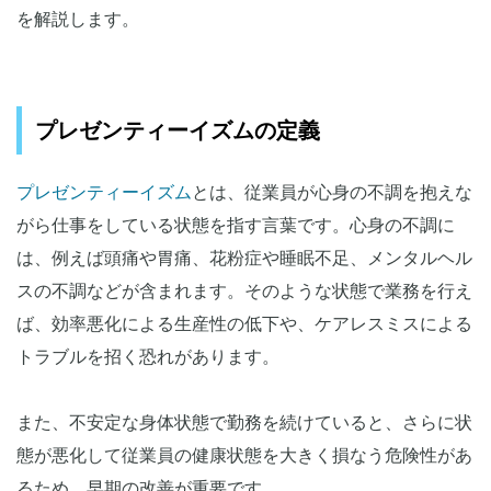
④腹痛、眼精疲労などその他の不調
を解説します。
プレゼンティーイズムによる企業の損失
プレゼンティーイズムを改善することによる企業側のメ
プレゼンティーイズムの定義
リット
メリット①組織の活性化・生産性の向上
プレゼンティーイズム
とは、従業員が心身の不調を抱えな
メリット②人材定着率の向上
がら仕事をしている状態を指す言葉です。心身の不調に
メリット③健康経営の実現につながる
は、例えば頭痛や胃痛、花粉症や睡眠不足、メンタルヘル
プレゼンティーイズムの測定方法
スの不調などが含まれます。そのような状態で業務を行え
測定方法①WHO-HPQ
ば、効率悪化による生産性の低下や、ケアレスミスによる
測定方法②東大1項目版
トラブルを招く恐れがあります。
測定方法③WLQ
測定方法④WFun
また、不安定な身体状態で勤務を続けていると、さらに状
測定方法⑤QQmethod
態が悪化して従業員の健康状態を大きく損なう危険性があ
従業員のプレゼンティーイズム改善方法
るため、早期の改善が重要です。