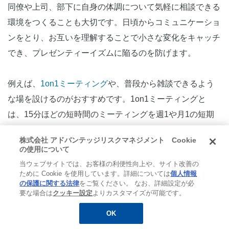
同僚や上司、部下に自身の体調について気軽に相談できる
環境をつくることも大切です。日頃からコミュニケーショ
ンをとり、お互いを理解することで小さな変化をキャッチ
でき、プレゼンティーイズムに陥るのを防げます。
例えば、
1on1ミーティング
や、普段から雑談できるよう
な場を設けるのがおすすめです。1on1ミーティングと
は、15分ほどの短時間のミーティングを週1や月1の短期
間で行うものです。人事評価や目標設定の面談とは異な
株式会社 アドバンテッジリスクマネジメント Cookie
り、部下の現状を聞き出すのが目的であるため、プレゼン
の使用について
ティーイズムの予防・改善に役立ちます。
当ウェブサイトでは、お客様の利便性向上や、サイト改善の
ために Cookie を使用しています。詳細については
個人情報
の保護に関する法律
をご覧ください。 なお、詳細設定が必
また休めない多くの人は、周りに迷惑をかけてしまうこと
要な場合は
クッキー設定
よりカスタマイズが可能です。
への恐れから休まず無理をしてしまう人もいます。業務を
OK
無料
お役立ち資料
メルマガ登録
カバーしあえる複数名体制の構築や、情報共有の仕組みづ