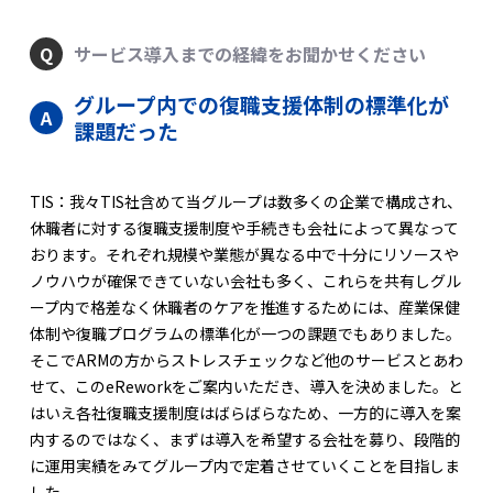
サービス導入までの経緯をお聞かせください
グループ内での復職支援体制の標準化が
課題だった
TIS：我々TIS社含めて当グループは数多くの企業で構成され、
休職者に対する復職支援制度や手続きも会社によって異なって
おります。それぞれ規模や業態が異なる中で十分にリソースや
ノウハウが確保できていない会社も多く、これらを共有しグル
ープ内で格差なく休職者のケアを推進するためには、産業保健
体制や復職プログラムの標準化が一つの課題でもありました。
そこでARMの方からストレスチェックなど他のサービスとあわ
せて、このeReworkをご案内いただき、導入を決めました。と
はいえ各社復職支援制度はばらばらなため、一方的に導入を案
内するのではなく、まずは導入を希望する会社を募り、段階的
に運用実績をみてグループ内で定着させていくことを目指しま
した。