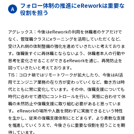
フォロー体制の推進にeReworkは重要な
役割を担う
アグレックス：今後はeReworkの利用を休職者のケアだけで
なく、管理職クラスにeラーニングを活用していただくなど、
受け入れ側の体制整備の強化を進めていきたいと考えておりま
す。復職後すぐに再休職とならないよう、休職者本人の行動や
思考を変化させることができるeReworkを通じ、再発防止を
図っていきたいと考えております。
TIS：コロナ禍ではリモートワークが拡大したり、今後はAI活
用でエンジニア業務の在り方が変わっていくなど、働き方は時
代とともに常に変化しています。その中、復職支援についても
時代に合わせて適切にコントロールを行い、実態に合わせて休
職の未然防止や復職支援に取り組む必要があると思っていま
す。 eReworkの場所や人数を問わずに実施できるという特性
を生かし、従来の復職支援体制にとどまらず、より柔軟な支援
を推進していくうえで、今後さらに重要な役割を担うことを期
待しています。