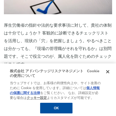
厚生労働省の指針や法的な要求事項に対して、貴社の体制
は十分でしょうか？ 客観的に診断できるチェックリスト
を活用し、現状の「穴」を把握しましょう。やるべきこと
は分かっても、『現場の管理職がそれを守れるか』は別問
題です。そこで役立つのが、属人化を防ぐためのチェック
リストです。
株式会社 アドバンテッジリスクマネジメント Cookie
の使用について
当ウェブサイトでは、お客様の利便性向上や、サイト改善の
ために Cookie を使用しています。詳細については
個人情報
簡易診断で「隠れたリスク」を発見する
の保護に関する法律
をご覧ください。 なお、詳細設定が必
要な場合は
クッキー設定
よりカスタマイズが可能です。
「休職中の連絡窓口は一本化されているか」「復職可否の
OK
無料
お役立ち資料
メルマガ登録
判断基準は文書化されているか」など、実務レベルのチェ