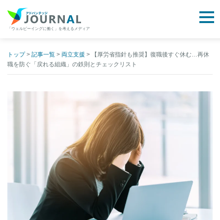
togg
「ウェルビーイングに働く」を考えるメディア
アドバンテッジJOURNAL
Skip
to
トップ
>
記事一覧
>
両立支援
>
【厚労省指針も推奨】復職後すぐ休む…再休
職を防ぐ「戻れる組織」の鉄則とチェックリスト
content