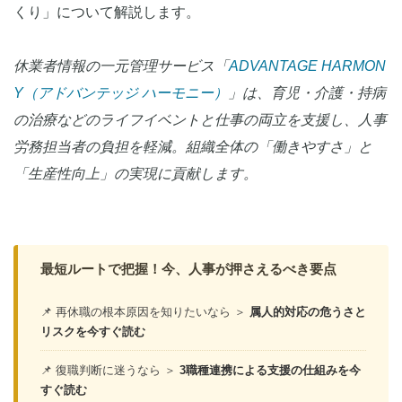
くり」について解説します。
休業者情報の一元管理サービス「
ADVANTAGE HARMON
Y（アドバンテッジ ハーモニー）
」は、育児・介護・持病
の治療などのライフイベントと仕事の両立を支援し、人事
労務担当者の負担を軽減。組織全体の「働きやすさ」と
「生産性向上」の実現に貢献します。
最短ルートで把握！今、人事が押さえるべき要点
📌 再休職の根本原因を知りたいなら ＞
属人的対応の危うさと
リスクを今すぐ読む
📌 復職判断に迷うなら ＞
3職種連携による支援の仕組みを今
すぐ読む