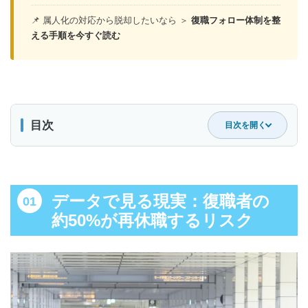
📌 属人化の対応から脱却したいなら ＞
復職フォロー体制を整
える手順を今すぐ読む
目次
目次を開く
データで見る現実：復職者の約50%が再休職するリスク
5年以内に半数が再発するという統計
データで見る現実：復職者の
厚生労働省「職場復帰支援の手引き」と現場のギャップ
約50%が再休職するリスク
根本原因は「個人の資質」ではなく「組織の属人化」
復職者の心理的リスク ①：焦りによる「見切り発車」
復職者の心理的リスク ②：罪悪感からの「アクセル全開」
復職者の心理的リスク ③：評価を気にした「SOSの封印」