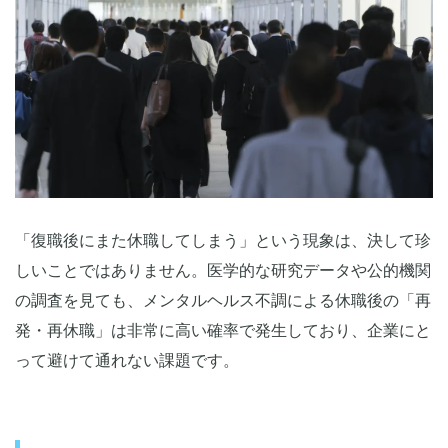
人事労務担当者の「経験と勘」頼みが招く判断ミス
休職を繰り返さないための企業向けの対処方法
「日常生活」と「就労」の乖離を埋める、三職種一体型の支
援
「慣らし勤務」と「業務制限」の強制的なルール化
見通し（プラン）の可視化で「安心」を与える
採用強化よりも重要？「見えないコスト」の深刻さ
再休職・離職の連鎖が生む「見えないコスト」
「復職後にまた休職してしまう」という現象は、決して珍
再休職防止は、最も合理的な「コスト削減戦略」
しいことではありません。医学的な研究データや公的機関
組織全体の「心理的安全性」への影響
の調査を見ても、メンタルヘルス不調による休職後の「再
再発を防ぐ「一気通貫マネジメント」の型化
発・再休職」は非常に高い確率で発生しており、企業にと
プロセスを「個人の裁量」から「組織の機能」へ
って避けて通れない課題です。
公的指針をクリアする「記録管理」の徹底
リスクを可視化する「休職・復職チェックリスト」再発
を防ぐ「一気通貫マネジメント」の型化