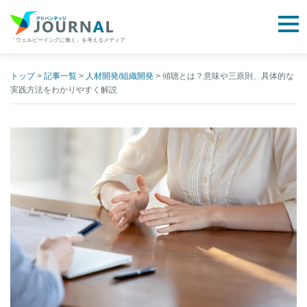
togg
「ウェルビーイングに働く」を考えるメディア
アドバンテッジJOURNAL
Skip
to
トップ
>
記事一覧
>
人材開発/組織開発
>
傾聴とは？意味や三原則、具体的な
実践方法をわかりやすく解説
content