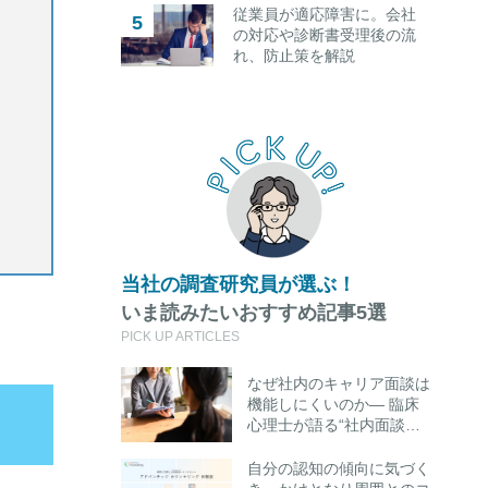
従業員が適応障害に。会社
の対応や診断書受理後の流
れ、防止策を解説
当社の調査研究員が選ぶ！
いま読みたいおすすめ記事5選
PICK UP ARTICLES
なぜ社内のキャリア面談は
機能しにくいのか― 臨床
と
心理士が語る“社内面談の
限界”と外部キャリアカウ
ンセリング活用のポイント
自分の認知の傾向に気づく