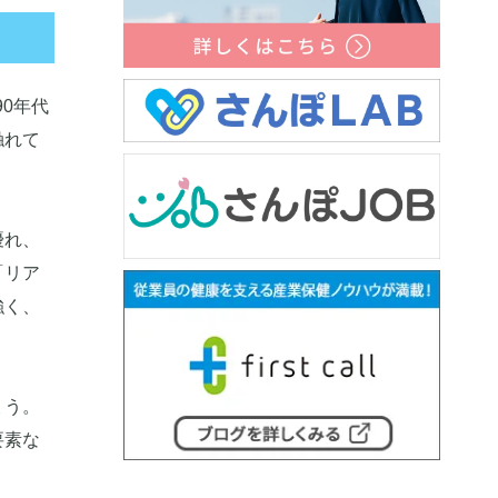
0年代
触れて
優れ、
「リア
強く、
ょう。
要素な