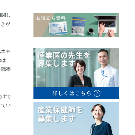
相関し
向きが
風土や
のは、
離職率
だけで
せてい