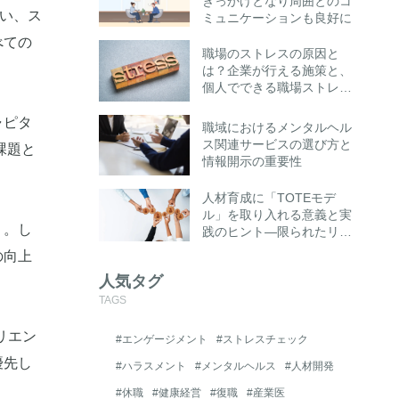
きっかけとなり周囲とのコ
がい、ス
ミュニケーションも良好に
べての
職場のストレスの原因と
は？企業が行える施策と、
個人でできる職場ストレス
への対処法とは
ャピタ
職域におけるメンタルヘル
ス関連サービスの選び方と
課題と
情報開示の重要性
人材育成に「TOTEモデ
ル」を取り入れる意義と実
う。し
践のヒント―限られたリソ
ースでも成果を高める“思
の向上
考の仕組み化”とは―
人気タグ
TAGS
ペリエン
#エンゲージメント
#ストレスチェック
優先し
#ハラスメント
#メンタルヘルス
#人材開発
#休職
#健康経営
#復職
#産業医