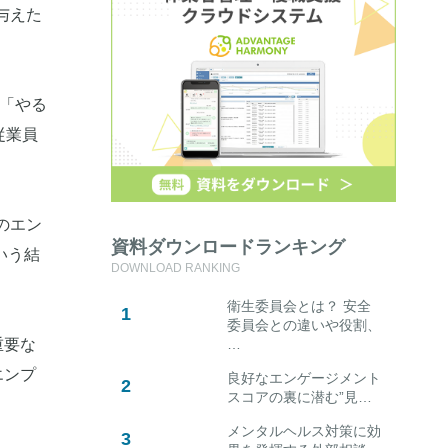
与えた
、「やる
従業員
のエン
資料ダウンロードランキング
いう結
DOWNLOAD RANKING
衛生委員会とは？ 安全
委員会との違いや役割、
…
重要な
エンプ
良好なエンゲージメント
スコアの裏に潜む”見…
メンタルヘルス対策に効