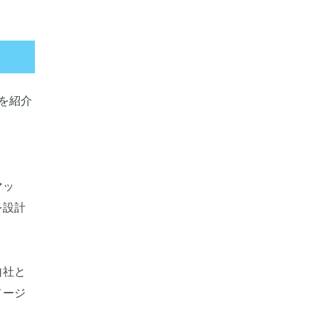
を紹介
マッ
を設計
自社と
メージ