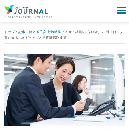
togg
「ウェルビーイングに働く」を考えるメディア
アドバンテッジJOURNAL
Skip
to
トップ
>
記事一覧
>
若手育成/離職防止
>
新入社員の「辞めたい」理由は？人
事が知るべきギャップと早期離職防止策
content