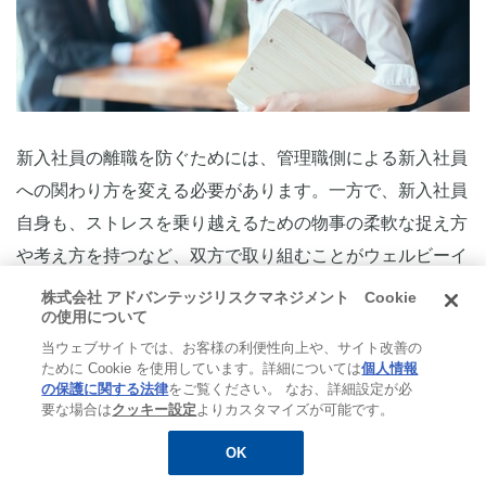
新入社員の離職を防ぐためには、管理職側による新入社員
への関わり方を変える必要があります。一方で、新入社員
自身も、ストレスを乗り越えるための物事の柔軟な捉え方
や考え方を持つなど、双方で取り組むことがウェルビーイ
ングの実現のためにも重要です。価値観の違いを認めたう
株式会社 アドバンテッジリスクマネジメント Cookie
の使用について
えで、新入社員が「辞めたい」と思わない、働きやすい職
当ウェブサイトでは、お客様の利便性向上や、サイト改善の
場づくりを目指しましょう。
ために Cookie を使用しています。詳細については
個人情報
の保護に関する法律
をご覧ください。 なお、詳細設定が必
要な場合は
クッキー設定
よりカスタマイズが可能です。
OK
【筆者プロフィール】
無料
お役立ち資料
メルマガ登録