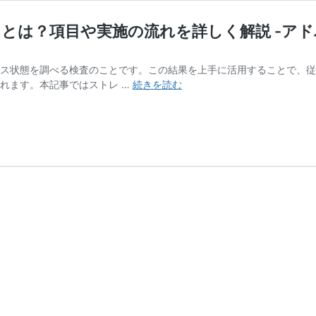
は？項目や実施の流れを詳しく解説 -アドバ
ス状態を調べる検査のことです。この結果を上手に活用することで、従
【サ
れます。本記事ではストレ …
続きを読む
ン
プ
ル
シ
ー
ト
あ
り】
ス
ト
レ
ス
チ
ェ
ッ