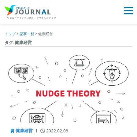
togg
「ウェルビーイングに働く」を考えるメディア
アドバンテッジJOURNAL
Skip
to
トップ
>
記事一覧
>
健康経営
content
タグ:健康経営
健康経営
2022.02.08