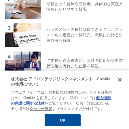
傾聴とは？意味や三原則、具体的な実践方
法をわかりやすく解説
ハラスメントの種類は多すぎる？ハラスメ
ント別の定義と一覧紹介。職場における対
策方法も解説
従業員が適応障害に。会社の対応や診断書
受理後の流れ、防止策を解説
株式会社 アドバンテッジリスクマネジメント Cookie
の使用について
EQ（心の知能指数）とは？高い人の特徴
当ウェブサイトでは、お客様の利便性向上や、サイト改善の
や企業メリット、高める方法を紹介
ために Cookie を使用しています。詳細については
個人情報
の保護に関する法律
をご覧ください。 なお、詳細設定が必
要な場合は
クッキー設定
よりカスタマイズが可能です。
OK
無料
お役立ち資料
メルマガ登録