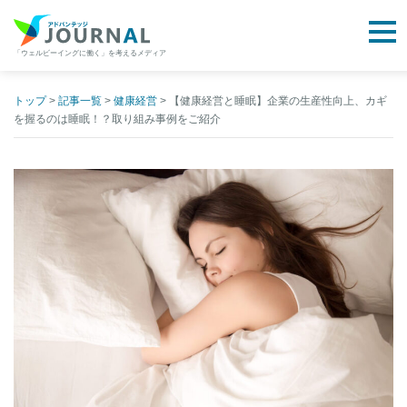
togg
「ウェルビーイングに働く」を考えるメディア
アドバンテッジJOURNAL
Skip
to
トップ
>
記事一覧
>
健康経営
>
【健康経営と睡眠】企業の生産性向上、カギ
を握るのは睡眠！？取り組み事例をご紹介
content