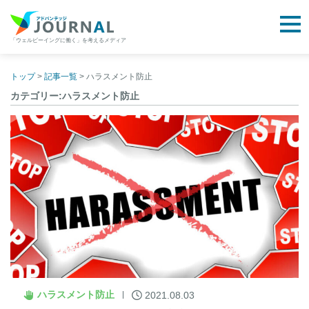
togg
「ウェルビーイングに働く」を考えるメディア
アドバンテッジJOURNAL
Skip
to
トップ
>
記事一覧
>
ハラスメント防止
content
カテゴリー:ハラスメント防止
ハラスメント防止
2021.08.03