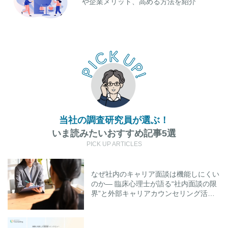
や企業メリット、高める方法を紹介
当社の調査研究員が選ぶ！
いま読みたいおすすめ記事5選
PICK UP ARTICLES
なぜ社内のキャリア面談は機能しにくい
のか― 臨床心理士が語る“社内面談の限
界”と外部キャリアカウンセリング活用
のポイント