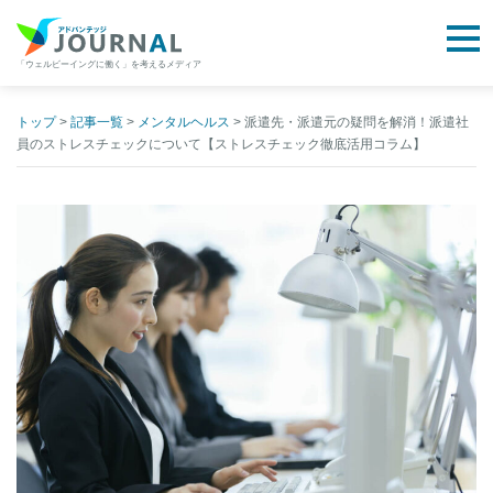
togg
「ウェルビーイングに働く」を考えるメディア
アドバンテッジJOURNAL
Skip
to
トップ
>
記事一覧
>
メンタルヘルス
>
派遣先・派遣元の疑問を解消！派遣社
員のストレスチェックについて【ストレスチェック徹底活用コラム】
content