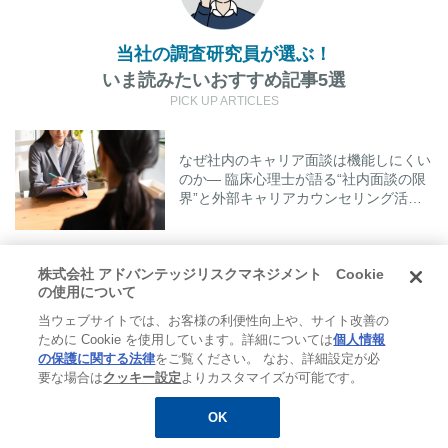
当社の調査研究員が選ぶ！
いま読みたいおすすめ記事5選
PICK UP ARTICLES
なぜ社内のキャリア面談は機能しにくい
のか― 臨床心理士が語る“社内面談の限
界”と外部キャリアカウンセリング活用
のポイント
株式会社 アドバンテッジリスクマネジメント Cookie
自分の認知の傾向に気づくきっかけとな
の使用について
り周囲とのコミュニケーションも良好に
当ウェブサイトでは、お客様の利便性向上や、サイト改善の
ために Cookie を使用しています。詳細については
個人情報
の保護に関する法律
をご覧ください。 なお、詳細設定が必
職場のストレスの原因とは？企業が行え
要な場合は
クッキー設定
よりカスタマイズが可能です。
る施策と、個人でできる職場ストレスへ
の対処法とは
OK
無料
お役立ち資料
メルマガ登録