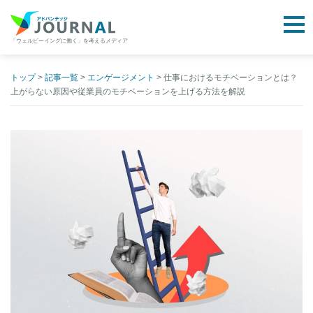
togg
「ウェルビーイングに働く」を考えるメディア
アドバンテッジJOURNAL
Skip
to
トップ
>
記事一覧
>
エンゲージメント
>
仕事におけるモチベーションとは？
上がらない原因や従業員のモチベーションを上げる方法を解説
content