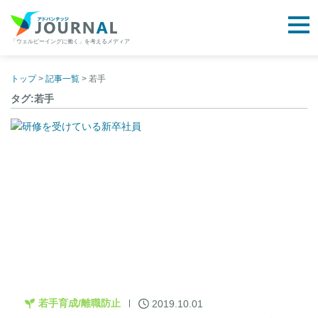
togg
「ウェルビーイングに働く」を考えるメディア
アドバンテッジJOURNAL
Skip
to
トップ
>
記事一覧
>
若手
content
タグ:若手
若手育成/離職防止
2019.10.01